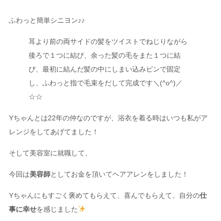
ふわっと簡単シニヨン♪♪
耳より前の両サイドの髪をツイストでねじりながら
後ろで１つに結び、余った髪の毛をまた１つに結
び、最初に結んだ髪の中にしまい込みピンで固定
し、ふわっと指で毛束をだして完成です＼(^o^)／
☆☆
Yちゃんとは22年の仲なのですが、浴衣を着る時はいつも私がア
レンジをしてあげてました！
そして美容室に就職して、
今回は
美容師
としてお金を頂いてヘアアレンをしました！
Yちゃんにもすごく褒めてもらえて、喜んでもらえて、自分の
仕
事に
幸せ
を感じました