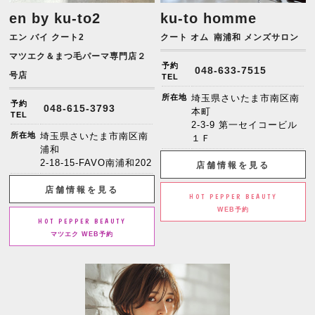
en by ku-to2
ku-to homme
エン バイ クート2
クート オム
南浦和 メンズサロン
マツエク＆まつ毛パーマ専門店２
予約
048-633-7515
号店
TEL
所在地
埼玉県さいたま市南区南
予約
048-615-3793
本町
TEL
2-3-9 第一セイコービル
所在地
埼玉県さいたま市南区南
１Ｆ
浦和
2-18-15-FAVO南浦和202
店舗情報を見る
店舗情報を見る
HOT PEPPER BEAUTY
WEB予約
HOT PEPPER BEAUTY
マツエク WEB予約