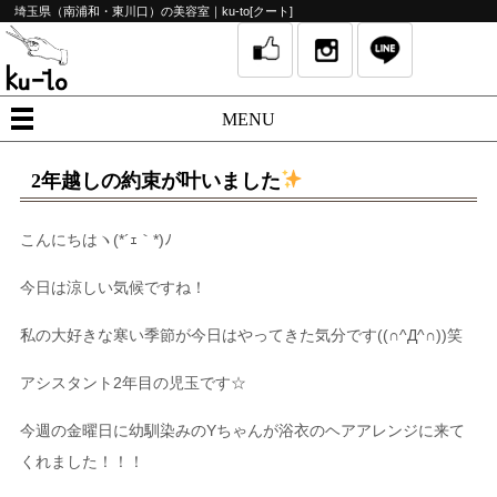
埼玉県（南浦和・東川口）の美容室｜ku-to[クート]
MENU
2年越しの約束が叶いました
こんにちはヽ(*´ｪ｀*)ﾉ
今日は涼しい気候ですね！
私の大好きな寒い季節が今日はやってきた気分です((∩^Д^∩))笑
アシスタント2年目の児玉です☆
今週の金曜日に幼馴染みのYちゃんが浴衣のヘアアレンジに来て
くれました！！！