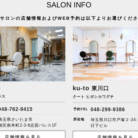
SALON INFO
サロンの店舗情報およびWEB予約は以下よりお選びくだ
+
ku-to
東川口
ラス
クート ヒガシカワグチ
048-762-9415
048-299-9386
予約TEL
埼玉県さいたま市
所在地
埼玉県川口市戸塚２-24-
南区南本町2-3-8志賀パレス1F
日下ビル
店舗情報を見る
店舗情報を見る