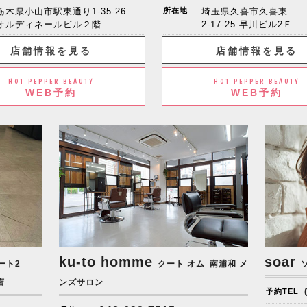
栃木県小山市駅東通り1-35-26
所在地
埼玉県久喜市久喜東
オルディネールビル２階
2-17-25 早川ビル2Ｆ
店舗情報を見る
店舗情報を見る
HOT PEPPER BEAUTY
HOT PEPPER BEAUTY
WEB予約
WEB予約
ku-to homme
soar
ート2
クート オム
南浦和 メ
店
ンズサロン
予約TEL