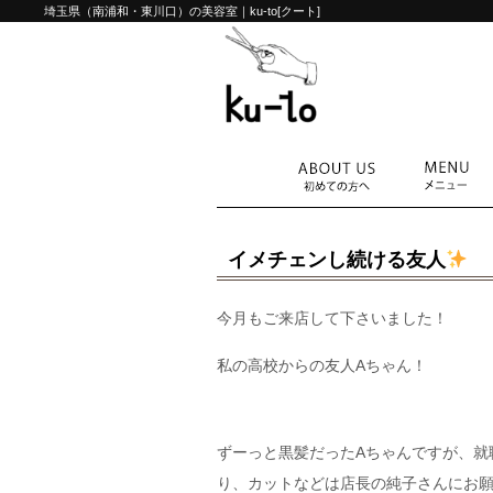
埼玉県（南浦和・東川口）の美容室｜ku-to[クート]
イメチェンし続ける友人
今月もご来店して下さいました！
私の高校からの友人Aちゃん！
ずーっと黒髪だったAちゃんですが、就
り、カットなどは店長の純子さんにお