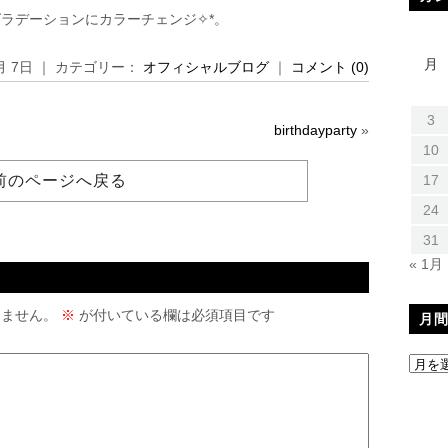
ラデーションにカラーチェンジ✧︎*。
月
0月 7日 ｜ カテゴリー：
オフィシャルブログ
｜
コメント (0)
3
birthdayparty
»
10
前のページへ戻る
17
24
31
« 1月
りません。
※
が付いている欄は必須項目です
月