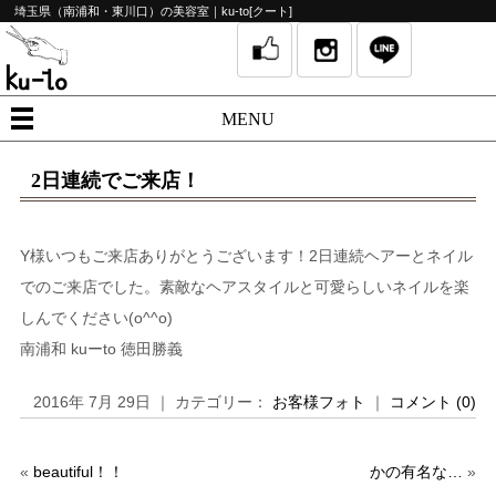
埼玉県（南浦和・東川口）の美容室｜ku-to[クート]
MENU
2日連続でご来店！
Y様いつもご来店ありがとうございます！2日連続ヘアーとネイル
でのご来店でした。素敵なヘアスタイルと可愛らしいネイルを楽
しんでください(o^^o)
南浦和 kuーto 徳田勝義
2016年 7月 29日 ｜ カテゴリー：
お客様フォト
｜
コメント (0)
«
beautiful！！
かの有名な…
»