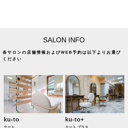
SALON INFO
各サロンの店舗情報およびWEB予約は以下よりお選び
ください
ku-to
ku-to+
クート
クート プラス