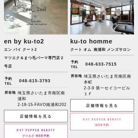
en by ku-to2
ku-to homme
エン バイ クート2
クート オム
南浦和 メンズサロン
マツエク＆まつ毛パーマ専門店２
予約
048-633-7515
号店
TEL
所在地
埼玉県さいたま市南区南
予約
048-615-3793
本町
TEL
2-3-9 第一セイコービル
所在地
埼玉県さいたま市南区南
１Ｆ
浦和
2-18-15-FAVO南浦和202
店舗情報を見る
店舗情報を見る
HOT PEPPER BEAUTY
WEB予約
HOT PEPPER BEAUTY
マツエク WEB予約