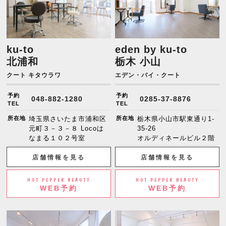
ku-to
eden by ku-to
北浦和
栃木 小山
クート キタウラワ
エデン・バイ・クート
予約
予約
048-882-1280
0285-37-8876
TEL
TEL
所在地
埼玉県さいたま市浦和区
所在地
栃木県小山市駅東通り1-
元町３－３－８ Locoは
35-26
なまる１０２号室
オルディネールビル２階
店舗情報を見る
店舗情報を見る
HOT PEPPER BEAUTY
HOT PEPPER BEAUTY
WEB予約
WEB予約