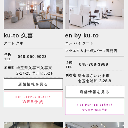
ku-to 久喜
en by ku-to
クート クキ
エン バイ クート
マツエク＆まつ毛パーマ専門店
予約
048-050-9023
TEL
予約
048-708-3989
TEL
所在地
埼玉県久喜市久喜東
2-17-25 早川ビル2Ｆ
所在地
埼玉県さいたま市
南区南浦和 2-28-8
店舗情報を見る
店舗情報を見る
HOT PEPPER BEAUTY
WEB予約
HOT PEPPER BEAUTY
マツエク WEB予約