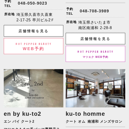
予約
048-050-9023
TEL
予約
048-708-3989
TEL
所在地
埼玉県久喜市久喜東
2-17-25 早川ビル2Ｆ
所在地
埼玉県さいたま市
南区南浦和 2-28-8
店舗情報を見る
店舗情報を見る
HOT PEPPER BEAUTY
WEB予約
HOT PEPPER BEAUTY
マツエク WEB予約
en by ku-to2
ku-to homme
エン バイ クート2
クート オム
南浦和 メンズサロン