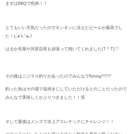
まずはBBQで乾杯！！
とてもいい天気だったのでキンキンに冷えたビールが最高でし
た！(｡◕ฺˇε ˇ◕ฺ｡）
はるか先輩や河原店長も頑張って焼いてくれました(T ^ T)♡
その後はニジマス釣りがあったのでみんなでfishing????
釣った魚はその場で塩焼きにしていただけるとのことだったので
みんなで美味しくかぶりつきました！！笑
そして最後はメンズで水上アスレチックにチャレンジ！！