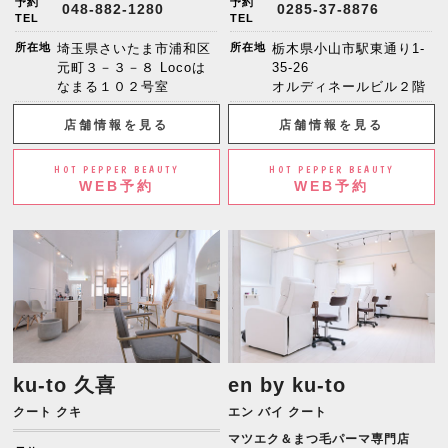
予約
予約
048-882-1280
0285-37-8876
TEL
TEL
所在地
埼玉県さいたま市浦和区
所在地
栃木県小山市駅東通り1-
元町３－３－８ Locoは
35-26
なまる１０２号室
オルディネールビル２階
店舗情報を見る
店舗情報を見る
HOT PEPPER BEAUTY
HOT PEPPER BEAUTY
WEB予約
WEB予約
ku-to 久喜
en by ku-to
クート クキ
エン バイ クート
マツエク＆まつ毛パーマ専門店