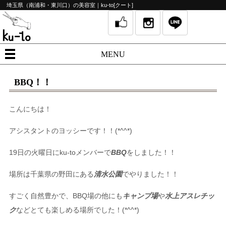
埼玉県（南浦和・東川口）の美容室｜ku-to[クート]
MENU
BBQ！！
こんにちは！
アシスタントのヨッシーです！！(*^^*)
19日の火曜日にku-toメンバーで
BBQ
をしました！！
場所は千葉県の野田にある
清水公園
でやりました！！
すごく自然豊かで、BBQ場の他にも
キャンプ場
や
水上アスレチッ
ク
などとても楽しめる場所でした！(*^^*)