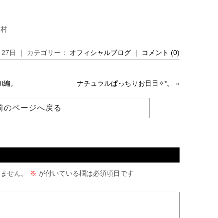
村
月 27日 ｜ カテゴリー：
オフィシャルブログ
｜
コメント (0)
和編。
ナチュラルぱっちりお目目✧︎*。
»
前のページへ戻る
りません。
※
が付いている欄は必須項目です