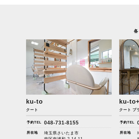
各
ku-to
ku-to
クート
クート プ
048-731-8155
予約TEL
予約TEL
所在地
埼玉県さいたま市
所在地
南区南浦和
2-14-11