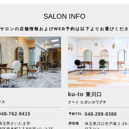
SALON INFO
サロンの店舗情報およびWEB予約は以下よりお選びくだ
+
ku-to
東川口
ラス
クート ヒガシカワグチ
048-762-9415
048-299-9386
予約TEL
埼玉県さいたま市
所在地
埼玉県川口市戸塚２-24-
南区南本町2-3-8志賀パレス1F