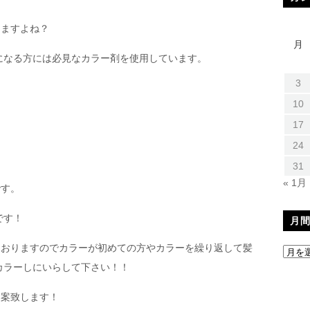
りますよね？
月
気になる方には必見なカラー剤を使用しています。
3
10
17
24
31
« 1月
です。
です！
月
ておりますのでカラーが初めての方やカラーを繰り返して髪
でカラーしにいらして下さい！！
提案致します！