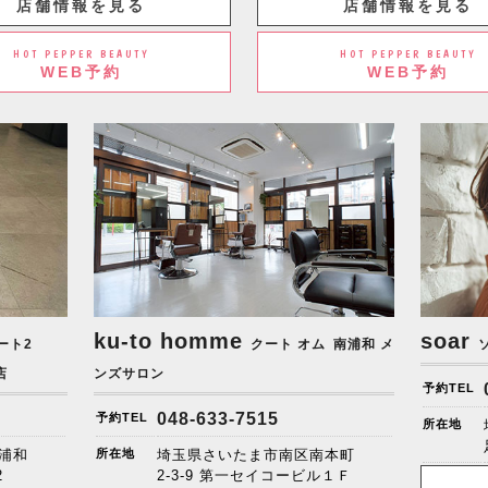
店舗情報を見る
店舗情報を見る
HOT PEPPER BEAUTY
HOT PEPPER BEAUTY
WEB予約
WEB予約
ku-to homme
soar
ート2
クート オム
南浦和 メ
店
ンズサロン
予約TEL
048-633-7515
予約TEL
所在地
浦和
所在地
埼玉県さいたま市南区南本町
2
2-3-9 第一セイコービル１Ｆ