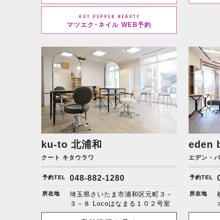
HOT PEPPER BEAUTY
マツエク･ネイル WEB予約
ku-to
北浦和
eden 
クート キタウラワ
エデン・
048-882-1280
予約TEL
予約TEL
所在地
埼玉県さいたま市浦和区元町３－
所在地
３－８ Locoはなまる１０２号室