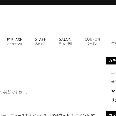
カ
ニ
オ
Yo
いい笑顔ですねー。
リ
カ
ゴリー：
ニュース＆トピックス
,
お客様フォト
｜
コメント (0)