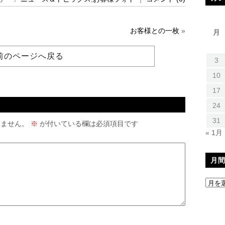
お客様との一枚
»
月
前のページへ戻る
3
10
17
24
31
りません。
※
が付いている欄は必須項目です
« 1月
月