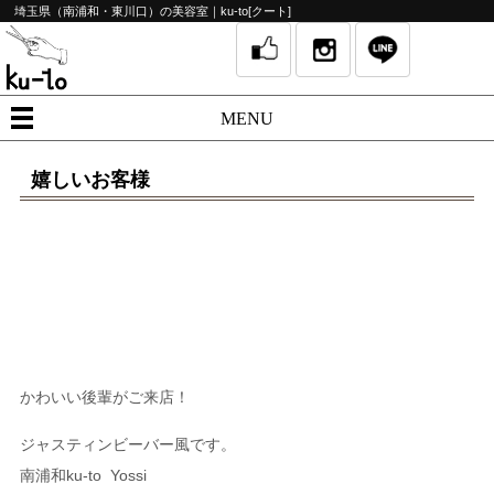
埼玉県（南浦和・東川口）の美容室｜ku-to[クート]
MENU
嬉しいお客様
かわいい後輩がご来店！
ジャスティンビーバー風です。
南浦和ku-to Yossi