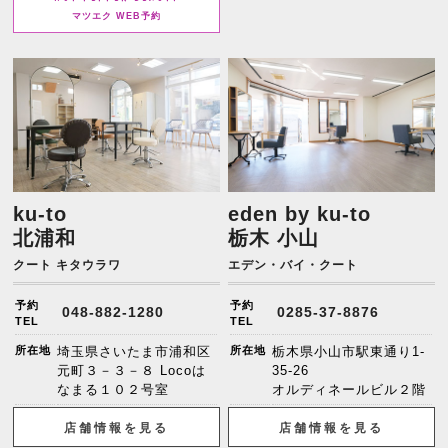
マツエク WEB予約
ku-to
eden by ku-to
北浦和
栃木 小山
クート キタウラワ
エデン・バイ・クート
予約
予約
048-882-1280
0285-37-8876
TEL
TEL
所在地
埼玉県さいたま市浦和区
所在地
栃木県小山市駅東通り1-
元町３－３－８ Locoは
35-26
なまる１０２号室
オルディネールビル２階
店舗情報を見る
店舗情報を見る