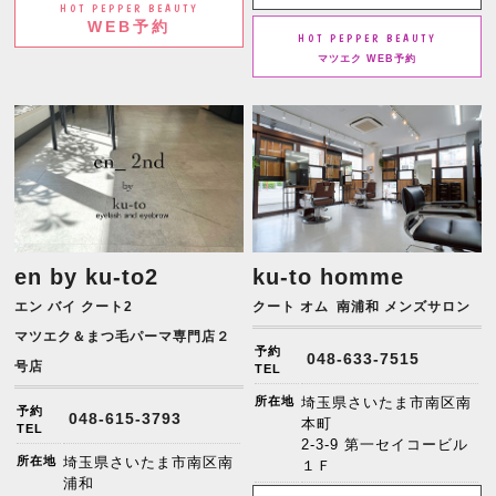
HOT PEPPER BEAUTY
WEB予約
HOT PEPPER BEAUTY
マツエク WEB予約
en by ku-to2
ku-to homme
エン バイ クート2
クート オム
南浦和 メンズサロン
マツエク＆まつ毛パーマ専門店２
予約
048-633-7515
号店
TEL
所在地
埼玉県さいたま市南区南
予約
048-615-3793
本町
TEL
2-3-9 第一セイコービル
所在地
埼玉県さいたま市南区南
１Ｆ
浦和