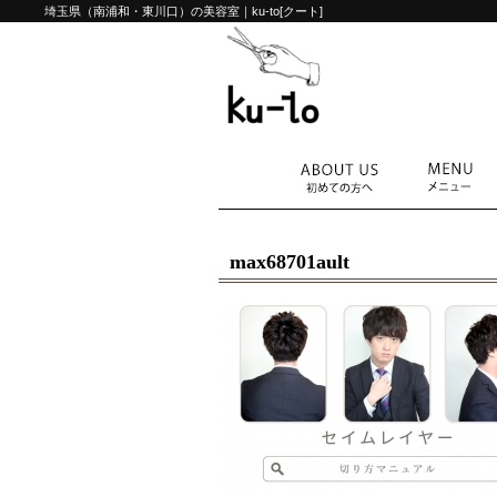
埼玉県（南浦和・東川口）の美容室｜ku-to[クート]
max68701ault