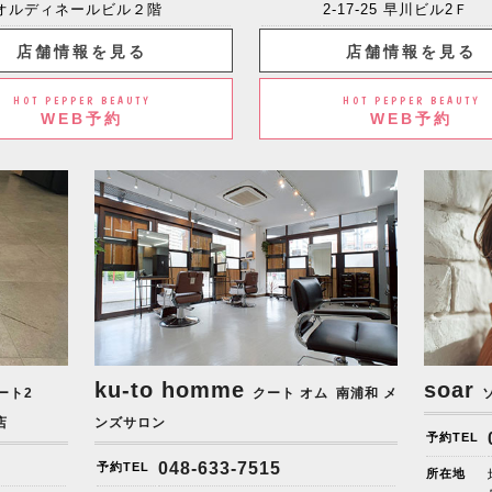
オルディネールビル２階
2-17-25 早川ビル2Ｆ
店舗情報を見る
店舗情報を見る
HOT PEPPER BEAUTY
HOT PEPPER BEAUTY
WEB予約
WEB予約
ku-to homme
soar
ート2
クート オム
南浦和 メ
店
ンズサロン
予約TEL
048-633-7515
予約TEL
所在地