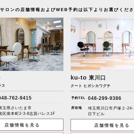
サロンの店舗情報およびWEB予約は以下よりお選びくだ
+
ku-to
東川口
ラス
クート ヒガシカワグチ
048-762-9415
048-299-9386
予約TEL
埼玉県さいたま市
所在地
埼玉県川口市戸塚２-24-
南区南本町2-3-8志賀パレス1F
日下ビル
店舗情報を見る
店舗情報を見る