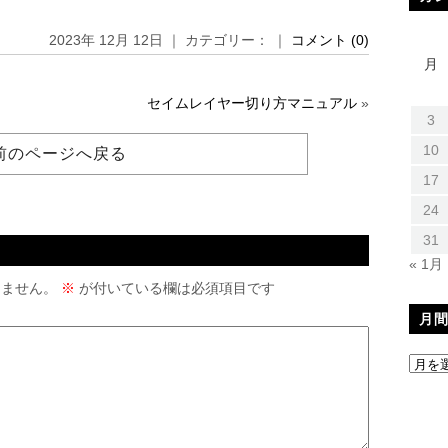
2023年 12月 12日 ｜ カテゴリー： ｜
コメント (0)
月
セイムレイヤー切り方マニュアル
»
3
10
前のページへ戻る
17
24
31
« 1月
りません。
※
が付いている欄は必須項目です
月