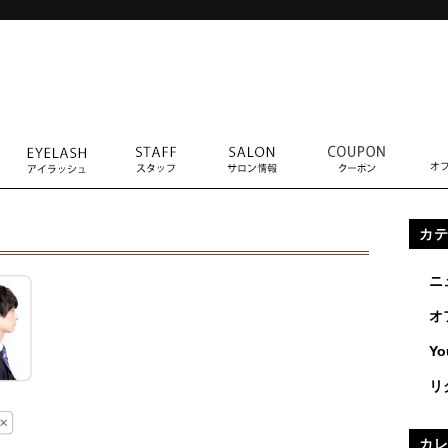
カ
ニ
オ
Yo
リ
カ