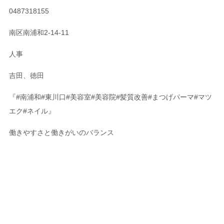
0487318155
南区南浦和
2-14-11
人事
吉田、徳田
『
#
南浦和
#
東川口
#
美容室
#
美容院
#
髪質改善
#
まつげパーマ
#
マツ
エク
#
ネイル』
働きやすさと働きがいのバランス