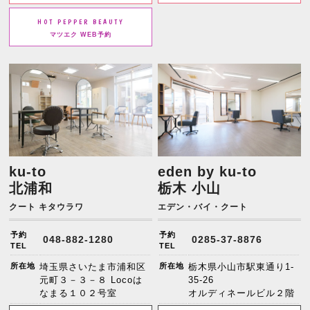
HOT PEPPER BEAUTY
マツエク WEB予約
ku-to
eden by ku-to
北浦和
栃木 小山
クート キタウラワ
エデン・バイ・クート
予約
予約
048-882-1280
0285-37-8876
TEL
TEL
所在地
埼玉県さいたま市浦和区
所在地
栃木県小山市駅東通り1-
元町３－３－８ Locoは
35-26
なまる１０２号室
オルディネールビル２階