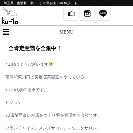
埼玉県（南浦和・東川口）の美容室｜ku-to[クート]
MENU
全肯定意識を全集中！
ℵ⊥おはようございます
南浦和東川口で美容院美容室をやっている
ku-to
代表の徳田です
,
ビジョン
30
店舗面白いお店をつくり夢を実現する会社です。
フランチャイズ、メンズサロン、マツエクサロン、