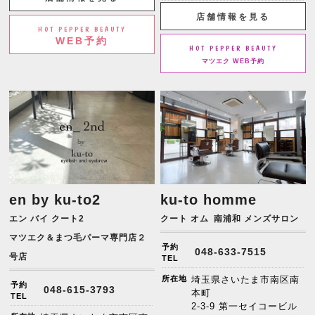
店舗情報を見る
HOT PEPPER BEAUTY
WEB予約
HOT PEPPER BEAUTY
マツエク WEB予約
en by ku-to2
ku-to homme
エン バイ クート2
クート オム
南浦和 メンズサロン
マツエク＆まつ毛パーマ専門店２
予約
048-633-7515
号店
TEL
所在地
埼玉県さいたま市南区南
予約
048-615-3793
本町
TEL
2-3-9 第一セイコービル