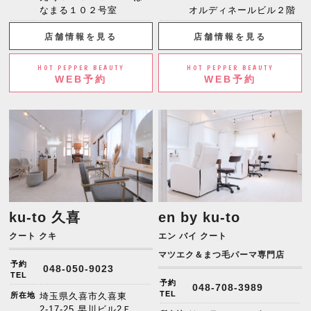
なまる１０２号室
オルディネールビル２階
店舗情報を見る
店舗情報を見る
HOT PEPPER BEAUTY
HOT PEPPER BEAUTY
WEB予約
WEB予約
ku-to 久喜
en by ku-to
クート クキ
エン バイ クート
マツエク＆まつ毛パーマ専門店
予約
048-050-9023
TEL
予約
048-708-3989
TEL
所在地
埼玉県久喜市久喜東
2-17-25 早川ビル2Ｆ