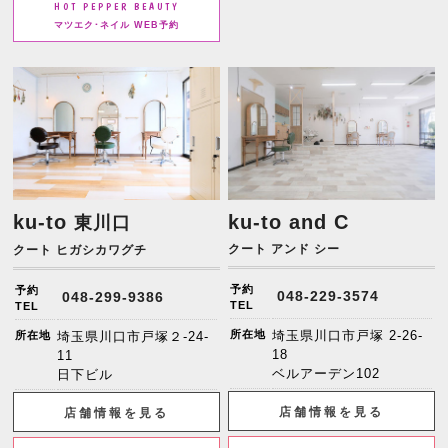
HOT PEPPER BEAUTY
マツエク･ネイル WEB予約
ku-to
ku-to and C
東川口
クート アンド シー
クート ヒガシカワグチ
予約
予約
048-229-3574
048-299-9386
TEL
TEL
所在地
埼玉県川口市戸塚 2-26-
所在地
埼玉県川口市戸塚２-24-
18
11
ベルアーデン102
日下ビル
店舗情報を見る
店舗情報を見る