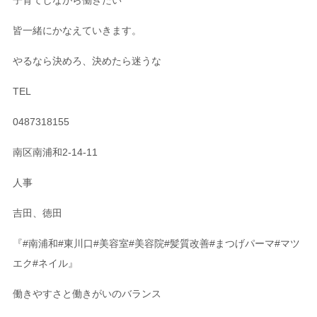
皆一緒にかなえていきます。
やるなら決めろ、決めたら迷うな
TEL
0487318155
南区南浦和
2-14-11
人事
吉田、徳田
『
#
南浦和
#
東川口
#
美容室
#
美容院
#
髪質改善
#
まつげパーマ
#
マツ
エク
#
ネイル』
働きやすさと働きがいのバランス