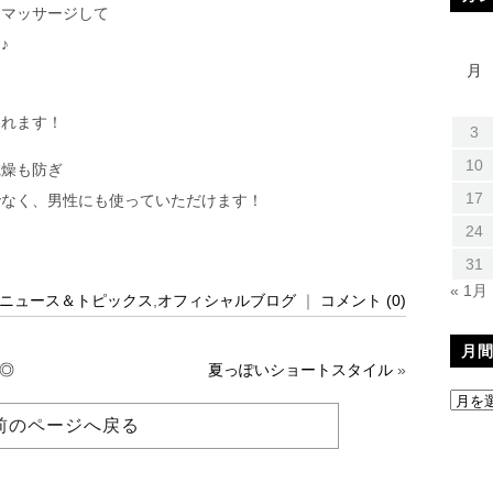
くマッサージして
す
♪
月
くれます！
3
10
乾燥も防ぎ
17
でなく、男性にも使っていただけます！
24
31
« 1月
ニュース＆トピックス
,
オフィシャルブログ
｜
コメント (0)
月
◎
夏っぽいショートスタイル
»
前のページへ戻る