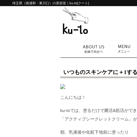
埼玉県（南浦和・東川口）の美容室｜ku-to[クート]
いつものスキンケアに＋1す
こんにちは！
ku-to
では、塗るだけで菌活
&
筋活ができ
「アクティブシークレットクリーム」
朝、乳液後や化粧下地前に塗ったり