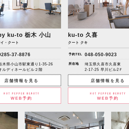
by ku-to
栃木 小山
ku-to 久喜
バイ・クート
クート クキ
0285-37-8876
048-050-9023
予約TEL
栃木県小山市駅東通り1-35-26
所在地
埼玉県久喜市久喜東
オルディネールビル２階
2-17-25 早川ビル2Ｆ
店舗情報を見る
店舗情報を見る
HOT PEPPER BEAUTY
HOT PEPPER BEAUTY
WEB予約
WEB予約