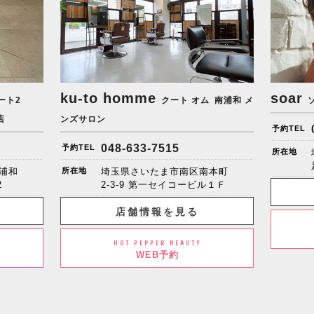
ku-to homme
soar
ート2
クート オム
南浦和 メ
店
ンズサロン
予約TEL
048-633-7515
予約TEL
所在地
浦和
所在地
埼玉県さいたま市南区南本町
2
2-3-9 第一セイコービル１Ｆ
店舗情報を見る
HOT PEPPER BEAUTY
WEB予約