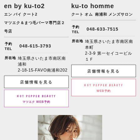
en by ku-to2
ku-to homme
エン バイ クート2
クート オム
南浦和 メンズサロン
マツエク＆まつ毛パーマ専門店２
予約
048-633-7515
号店
TEL
所在地
埼玉県さいたま市南区南
予約
048-615-3793
本町
TEL
2-3-9 第一セイコービル
所在地
埼玉県さいたま市南区南
１Ｆ
浦和
2-18-15-FAVO南浦和202
店舗情報を見る
店舗情報を見る
HOT PEPPER BEAUTY
WEB予約
HOT PEPPER BEAUTY
マツエク WEB予約