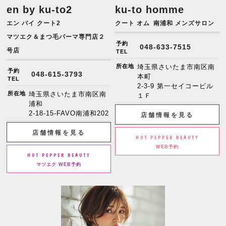
en by ku-to2
ku-to homme
エン バイ クート2
クート オム
南浦和 メンズサロン
マツエク＆まつ毛パーマ専門店２
予約
048-633-7515
号店
TEL
所在地
埼玉県さいたま市南区南
予約
048-615-3793
本町
TEL
2-3-9 第一セイコービル
所在地
埼玉県さいたま市南区南
１Ｆ
浦和
2-18-15-FAVO南浦和202
店舗情報を見る
店舗情報を見る
HOT PEPPER BEAUTY
WEB予約
HOT PEPPER BEAUTY
マツエク WEB予約