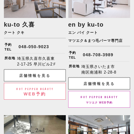
ku-to 久喜
en by ku-to
クート クキ
エン バイ クート
マツエク＆まつ毛パーマ専門店
予約
048-050-9023
TEL
予約
048-708-3989
TEL
所在地
埼玉県久喜市久喜東
2-17-25 早川ビル2Ｆ
所在地
埼玉県さいたま市
南区南浦和 2-28-8
店舗情報を見る
店舗情報を見る
HOT PEPPER BEAUTY
WEB予約
HOT PEPPER BEAUTY
マツエク WEB予約