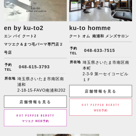
en by ku-to2
ku-to homme
エン バイ クート2
クート オム
南浦和 メンズサロン
マツエク＆まつ毛パーマ専門店２
予約
048-633-7515
号店
TEL
所在地
埼玉県さいたま市南区南
予約
048-615-3793
本町
TEL
2-3-9 第一セイコービル
所在地
埼玉県さいたま市南区南
１Ｆ
浦和
2-18-15-FAVO南浦和202
店舗情報を見る
店舗情報を見る
HOT PEPPER BEAUTY
WEB予約
HOT PEPPER BEAUTY
マツエク WEB予約