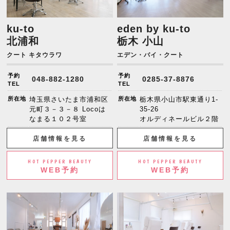
ku-to
eden by ku-to
北浦和
栃木 小山
クート キタウラワ
エデン・バイ・クート
予約
予約
048-882-1280
0285-37-8876
TEL
TEL
所在地
埼玉県さいたま市浦和区
所在地
栃木県小山市駅東通り1-
元町３－３－８ Locoは
35-26
なまる１０２号室
オルディネールビル２階
店舗情報を見る
店舗情報を見る
HOT PEPPER BEAUTY
HOT PEPPER BEAUTY
WEB予約
WEB予約