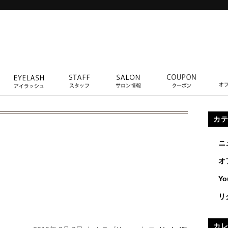
カ
ニ
オ
Yo
リ
カ