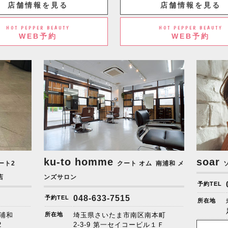
店舗情報を見る
店舗情報を見る
HOT PEPPER BEAUTY
HOT PEPPER BEAUTY
WEB予約
WEB予約
ku-to homme
soar
ート2
クート オム
南浦和 メ
店
ンズサロン
予約TEL
048-633-7515
予約TEL
所在地
浦和
所在地
埼玉県さいたま市南区南本町
2
2-3-9 第一セイコービル１Ｆ