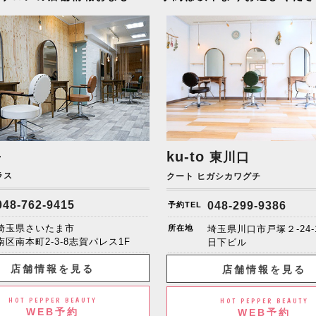
+
ku-to
東川口
ラス
クート ヒガシカワグチ
048-762-9415
048-299-9386
予約TEL
埼玉県さいたま市
所在地
埼玉県川口市戸塚２-24-
南区南本町2-3-8志賀パレス1F
日下ビル
店舗情報を見る
店舗情報を見る
HOT PEPPER BEAUTY
HOT PEPPER BEAUTY
WEB予約
WEB予約