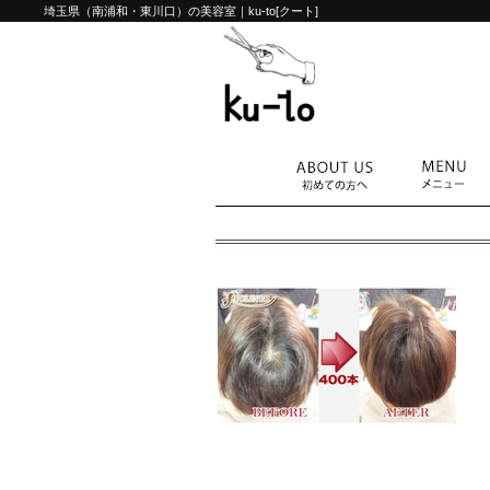
埼玉県（南浦和・東川口）の美容室｜ku-to[クート]