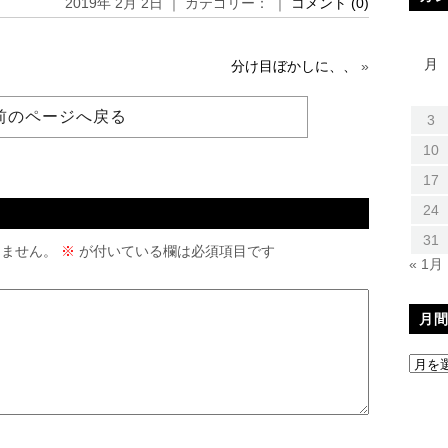
2019年 2月 2日 ｜ カテゴリー： ｜
コメント (0)
月
分け目ぼかしに、、
»
前のページへ戻る
3
10
17
24
31
りません。
※
が付いている欄は必須項目です
« 1月
月