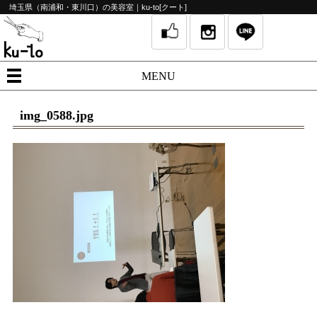
埼玉県（南浦和・東川口）の美容室｜ku-to[クート]
MENU
img_0588.jpg