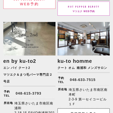
WEB予約
HOT PEPPER BEAUTY
マツエク WEB予約
en by ku-to2
ku-to homme
エン バイ クート2
クート オム
南浦和 メンズサロン
マツエク＆まつ毛パーマ専門店２
予約
048-633-7515
号店
TEL
所在地
埼玉県さいたま市南区南
予約
048-615-3793
本町
TEL
2-3-9 第一セイコービル
所在地
埼玉県さいたま市南区南
１Ｆ
浦和
2-18-15-FAVO南浦和202