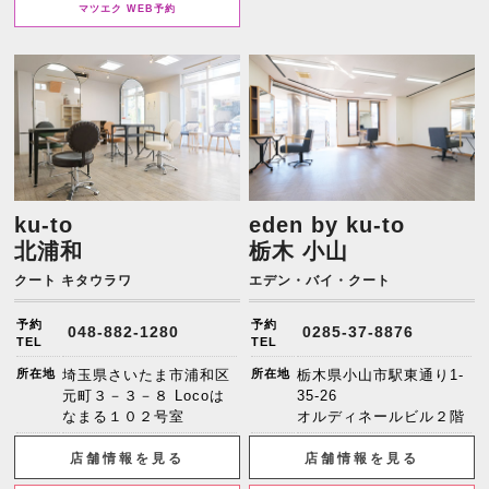
マツエク WEB予約
ku-to
eden by ku-to
北浦和
栃木 小山
クート キタウラワ
エデン・バイ・クート
予約
予約
048-882-1280
0285-37-8876
TEL
TEL
所在地
埼玉県さいたま市浦和区
所在地
栃木県小山市駅東通り1-
元町３－３－８ Locoは
35-26
なまる１０２号室
オルディネールビル２階
店舗情報を見る
店舗情報を見る