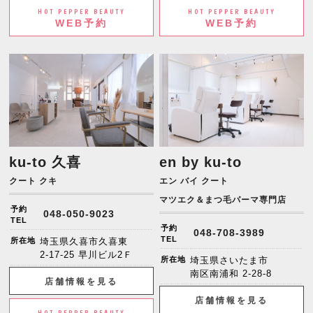
HOT PEPPER BEAUTY
HOT PEPPER BEAUTY
WEB予約
WEB予約
ku-to 久喜
en by ku-to
クート クキ
エン バイ クート
マツエク＆まつ毛パーマ専門店
予約
048-050-9023
TEL
予約
048-708-3989
TEL
所在地
埼玉県久喜市久喜東
2-17-25 早川ビル2Ｆ
所在地
埼玉県さいたま市
南区南浦和 2-28-8
店舗情報を見る
店舗情報を見る
HOT PEPPER BEAUTY