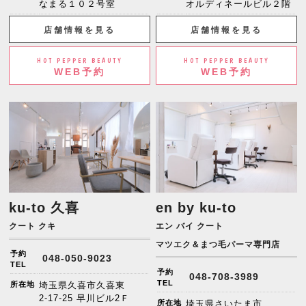
なまる１０２号室
オルディネールビル２階
店舗情報を見る
店舗情報を見る
HOT PEPPER BEAUTY
HOT PEPPER BEAUTY
WEB予約
WEB予約
ku-to 久喜
en by ku-to
クート クキ
エン バイ クート
マツエク＆まつ毛パーマ専門店
予約
048-050-9023
TEL
予約
048-708-3989
TEL
所在地
埼玉県久喜市久喜東
2-17-25 早川ビル2Ｆ
所在地
埼玉県さいたま市