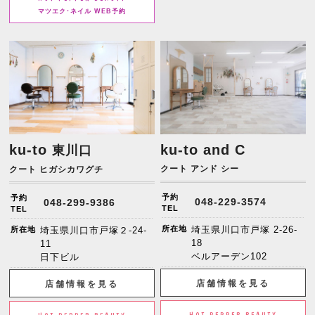
マツエク･ネイル WEB予約
ku-to
ku-to and C
東川口
クート アンド シー
クート ヒガシカワグチ
予約
予約
048-229-3574
048-299-9386
TEL
TEL
所在地
埼玉県川口市戸塚 2-26-
所在地
埼玉県川口市戸塚２-24-
18
11
ベルアーデン102
日下ビル
店舗情報を見る
店舗情報を見る
HOT PEPPER BEAUTY