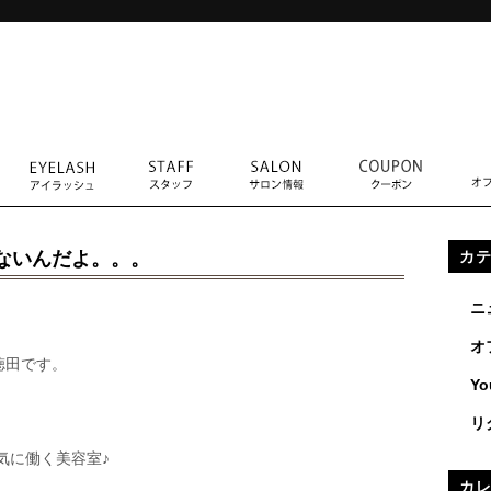
ないんだよ。。。
カ
ニ
オ
徳田です。
Yo
リ
気に働く美容室♪
カ