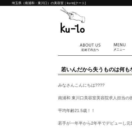
埼玉県（南浦和・東川口）の美容室｜ku-to[クート]
若いんだから失うものは何も
みなさんこんにちは????
南浦和 東川口美容室美容院求人担当の
平均年齢21.5歳！！
若手が一年半から2年半でデビューし元