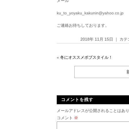
メール
ku_to_yoyaku_kakunin@yahoo.co.jp
ご連絡お待ちしております。
2018年 11月 15日 ｜ 
«
冬にオススメボブスタイル！
コメントを残す
メールアドレスが公開されることはあ
コメント
※