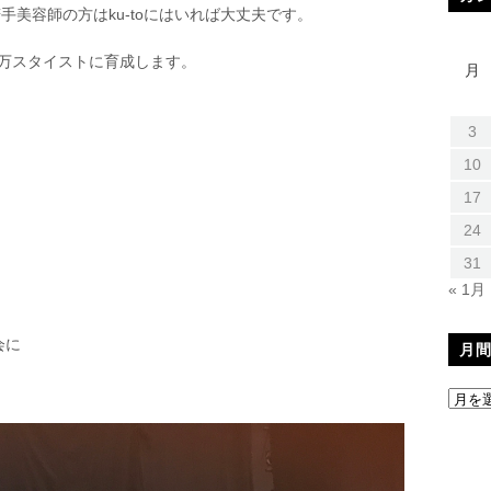
美容師の方はku-toにはいれば大丈夫です。
0万スタイストに育成します。
月
3
10
17
24
31
« 1月
会に
月