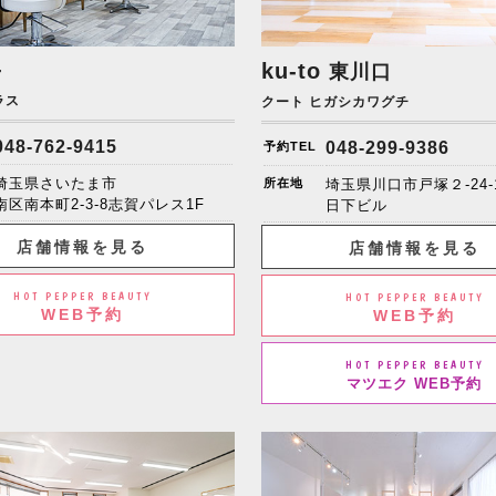
+
ku-to
東川口
ラス
クート ヒガシカワグチ
048-762-9415
048-299-9386
予約TEL
埼玉県さいたま市
所在地
埼玉県川口市戸塚２-24-
南区南本町2-3-8志賀パレス1F
日下ビル
店舗情報を見る
店舗情報を見る
HOT PEPPER BEAUTY
HOT PEPPER BEAUTY
WEB予約
WEB予約
HOT PEPPER BEAUTY
マツエク WEB予約