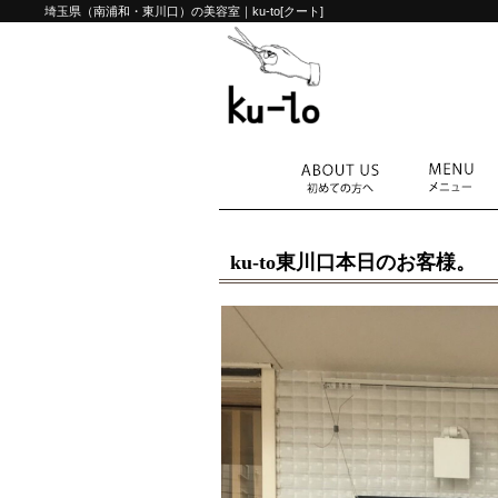
埼玉県（南浦和・東川口）の美容室｜ku-to[クート]
ku-to東川口本日のお客様。