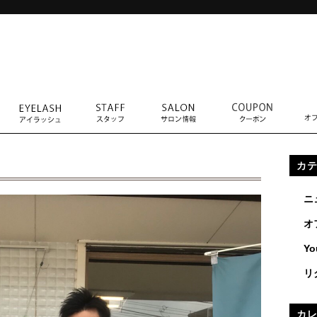
カ
ニ
オ
Yo
リ
カ