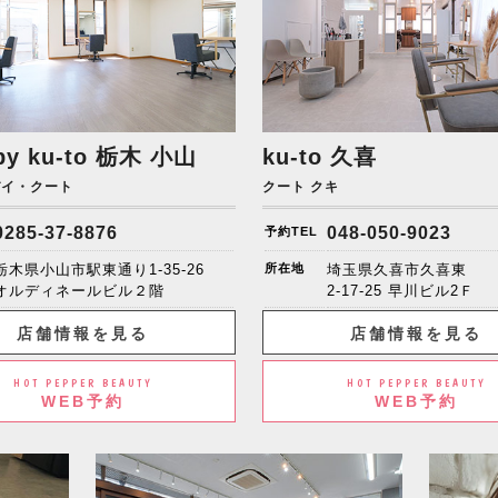
by ku-to
栃木 小山
ku-to 久喜
バイ・クート
クート クキ
0285-37-8876
048-050-9023
予約TEL
栃木県小山市駅東通り1-35-26
所在地
埼玉県久喜市久喜東
オルディネールビル２階
2-17-25 早川ビル2Ｆ
店舗情報を見る
店舗情報を見る
HOT PEPPER BEAUTY
HOT PEPPER BEAUTY
WEB予約
WEB予約