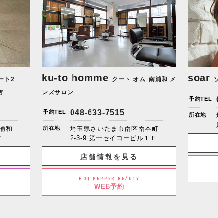
ku-to homme
soar
ート2
クート オム
南浦和 メ
店
ンズサロン
予約TEL
048-633-7515
予約TEL
所在地
浦和
所在地
埼玉県さいたま市南区南本町
2
2-3-9 第一セイコービル１Ｆ
店舗情報を見る
HOT PEPPER BEAUTY
WEB予約