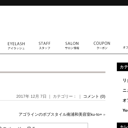
カ
リ
ニ
2017年 12月 7日 ｜ カテゴリー： ｜
コメント (0)
オ
Yo
アゴラインのボブスタイル南浦和美容室ku-to+
»
カ