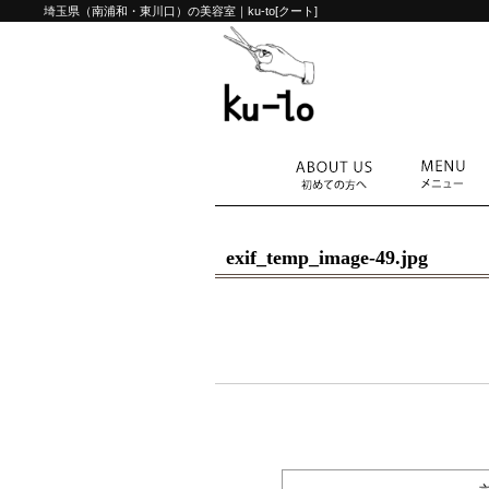
埼玉県（南浦和・東川口）の美容室｜ku-to[クート]
exif_temp_image-49.jpg