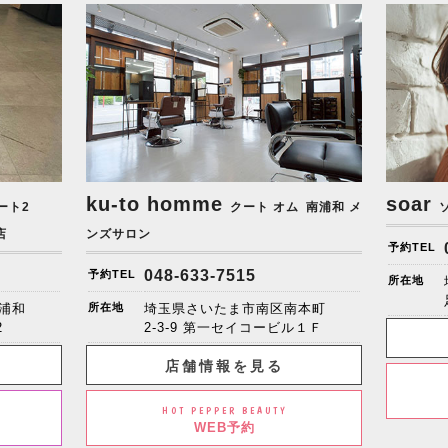
ku-to homme
soar
ート2
クート オム
南浦和 メ
店
ンズサロン
予約TEL
048-633-7515
予約TEL
所在地
浦和
所在地
埼玉県さいたま市南区南本町
2
2-3-9 第一セイコービル１Ｆ
店舗情報を見る
HOT PEPPER BEAUTY
WEB予約