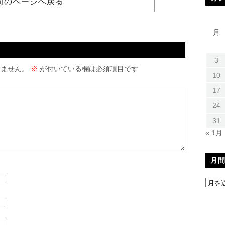
前のページへ戻る
月
3
りません。
※
が付いている欄は必須項目です
10
17
24
31
« 1月
月