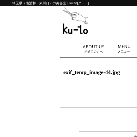
埼玉県（南浦和・東川口）の美容室｜ku-to[クート]
exif_temp_image-44.jpg