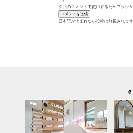
次回のコメントで使用するためブラウ
日本語が含まれない投稿は無視されま
各