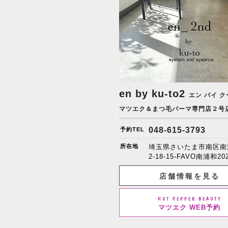
en by ku-to2
エン バイ ク
マツエク＆まつ毛パーマ専門店２号
048-615-3793
予約TEL
所在地
埼玉県さいたま市南区南
2-18-15-FAVO南浦和20
店舗情報を見る
HOT PEPPER BEAUTY
マツエク WEB予約