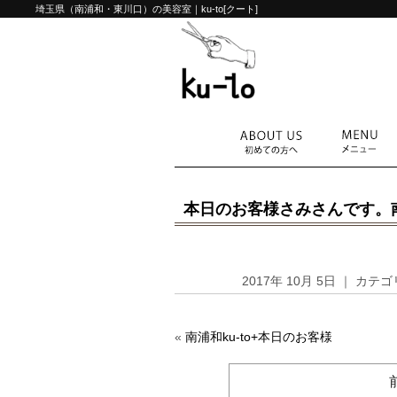
埼玉県（南浦和・東川口）の美容室｜ku-to[クート]
本日のお客様さみさんです。南浦
2017年 10月 5日 ｜ カテ
«
南浦和ku-to+本日のお客様