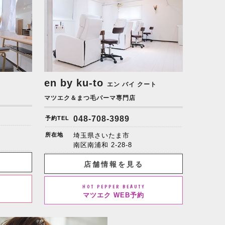
en by ku-to
エン バイ クート
マツエク＆まつ毛パーマ専門店
048-708-3989
予約TEL
所在地
埼玉県さいたま市
南区南浦和 2-28-8
店舗情報を見る
HOT PEPPER BEAUTY
マツエク WEB予約