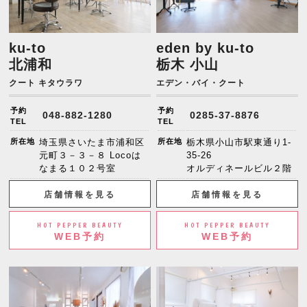
ku-to
eden by ku-to
北浦和
栃木 小山
クート キタウラワ
エデン・バイ・クート
予約
予約
048-882-1280
0285-37-8876
TEL
TEL
所在地
埼玉県さいたま市浦和区
所在地
栃木県小山市駅東通り1-
元町３－３－８ Locoは
35-26
なまる１０２号室
オルディネールビル２階
店舗情報を見る
店舗情報を見る
HOT PEPPER BEAUTY
HOT PEPPER BEAUTY
WEB予約
WEB予約