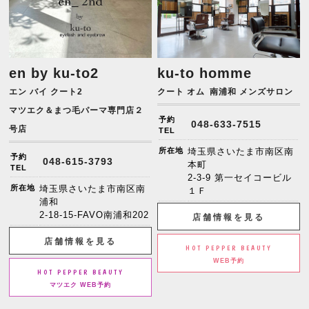
en by ku-to2
ku-to homme
エン バイ クート2
クート オム
南浦和 メンズサロン
マツエク＆まつ毛パーマ専門店２
予約
048-633-7515
号店
TEL
所在地
埼玉県さいたま市南区南
予約
048-615-3793
本町
TEL
2-3-9 第一セイコービル
所在地
埼玉県さいたま市南区南
１Ｆ
浦和
2-18-15-FAVO南浦和202
店舗情報を見る
店舗情報を見る
HOT PEPPER BEAUTY
WEB予約
HOT PEPPER BEAUTY
マツエク WEB予約