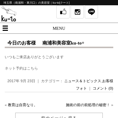
埼玉県（南浦和・東川口）の美容室｜ku-to[クート]
MENU
今日のお客様 南浦和美容室ku-to+
いつもご来店ありがとうございます
ネット予約はこちら
2017年 9月 23日 ｜ カテゴリー：
ニュース＆トピックス
,
お客様
フォト
｜
コメント (0)
«
教育は自育なり。
施術の前の前処理の秘密！
»