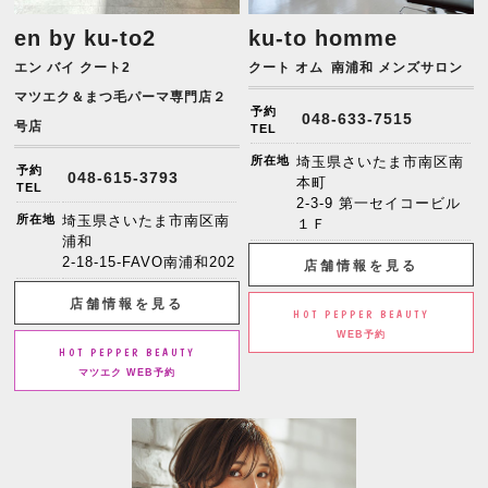
en by ku-to2
ku-to homme
エン バイ クート2
クート オム
南浦和 メンズサロン
マツエク＆まつ毛パーマ専門店２
予約
048-633-7515
号店
TEL
所在地
埼玉県さいたま市南区南
予約
048-615-3793
本町
TEL
2-3-9 第一セイコービル
所在地
埼玉県さいたま市南区南
１Ｆ
浦和
2-18-15-FAVO南浦和202
店舗情報を見る
店舗情報を見る
HOT PEPPER BEAUTY
WEB予約
HOT PEPPER BEAUTY
マツエク WEB予約