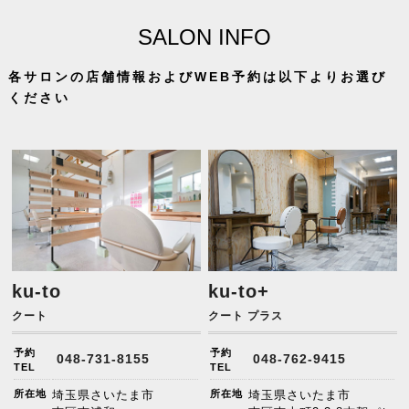
SALON INFO
各サロンの店舗情報およびWEB予約は以下よりお選び
ください
ku-to
ku-to+
クート
クート プラス
予約
予約
048-731-8155
048-762-9415
TEL
TEL
所在地
埼玉県さいたま市
所在地
埼玉県さいたま市