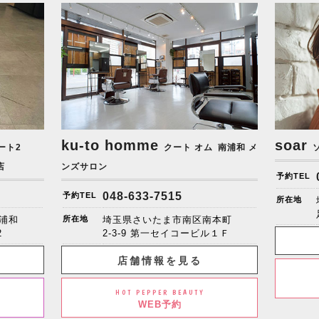
ku-to homme
soar
ート2
クート オム
南浦和 メ
店
ンズサロン
予約TEL
048-633-7515
予約TEL
所在地
浦和
所在地
埼玉県さいたま市南区南本町
2
2-3-9 第一セイコービル１Ｆ
店舗情報を見る
HOT PEPPER BEAUTY
WEB予約