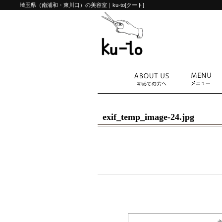
埼玉県（南浦和・東川口）の美容室｜ku-to[クート]
exif_temp_image-24.jpg