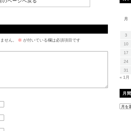
前のページへ戻る
月
3
りません。
※
が付いている欄は必須項目です
10
17
24
31
« 1月
月