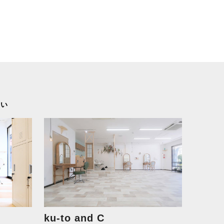
さい
ku-to and C