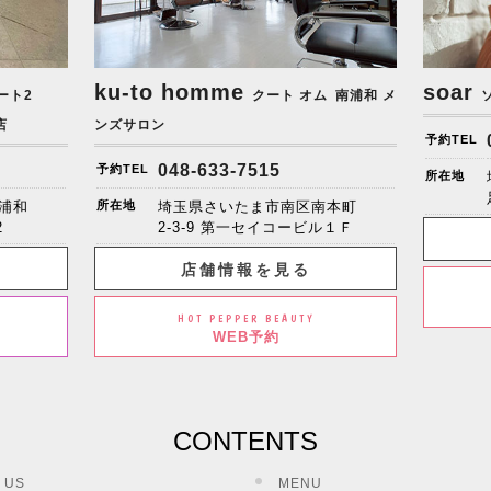
ku-to homme
soar
ート2
クート オム
南浦和 メ
店
ンズサロン
予約TEL
048-633-7515
予約TEL
所在地
浦和
所在地
埼玉県さいたま市南区南本町
2
2-3-9 第一セイコービル１Ｆ
店舗情報を見る
HOT PEPPER BEAUTY
WEB予約
CONTENTS
 US
MENU