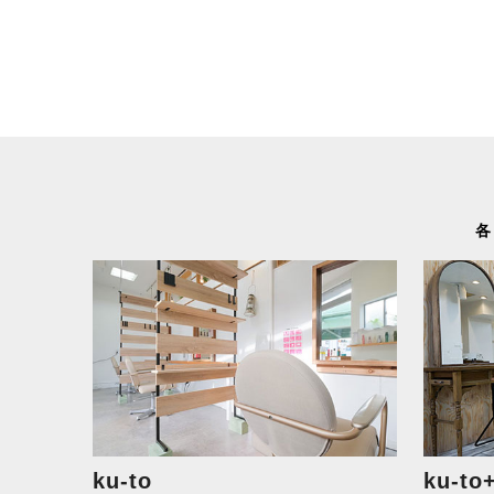
各
ku-to
ku-to