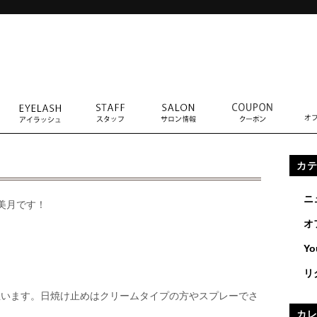
？
カ
ニ
ト美月です！
オ
Yo
？
リ
思います。日焼け止めはクリームタイプの方やスプレーでさ
カ