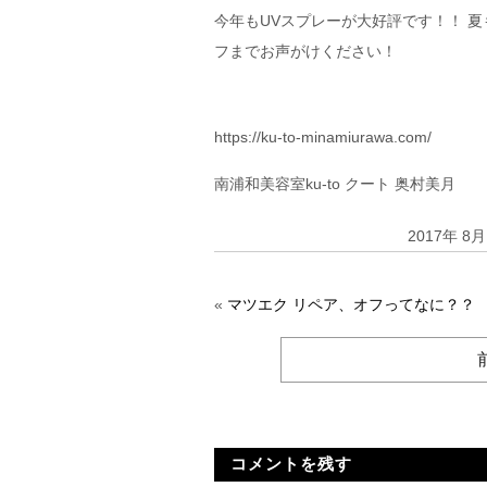
今年もUVスプレーが大好評です！！ 
フまでお声がけください！
https://ku-to-minamiurawa.com/
南浦和美容室ku-to クート 奥村美月
2017年 8
«
マツエク リペア、オフってなに？？
コメントを残す