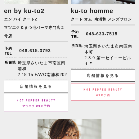
en by ku-to2
ku-to homme
エン バイ クート2
クート オム
南浦和 メンズサロン
マツエク＆まつ毛パーマ専門店２
予約
048-633-7515
号店
TEL
所在地
埼玉県さいたま市南区南
予約
048-615-3793
本町
TEL
2-3-9 第一セイコービル
所在地
埼玉県さいたま市南区南
１Ｆ
浦和
2-18-15-FAVO南浦和202
店舗情報を見る
店舗情報を見る
HOT PEPPER BEAUTY
WEB予約
HOT PEPPER BEAUTY
マツエク WEB予約