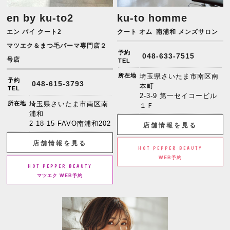
en by ku-to2
ku-to homme
エン バイ クート2
クート オム
南浦和 メンズサロン
マツエク＆まつ毛パーマ専門店２
予約
048-633-7515
号店
TEL
所在地
埼玉県さいたま市南区南
予約
048-615-3793
本町
TEL
2-3-9 第一セイコービル
所在地
埼玉県さいたま市南区南
１Ｆ
浦和
2-18-15-FAVO南浦和202
店舗情報を見る
店舗情報を見る
HOT PEPPER BEAUTY
WEB予約
HOT PEPPER BEAUTY
マツエク WEB予約