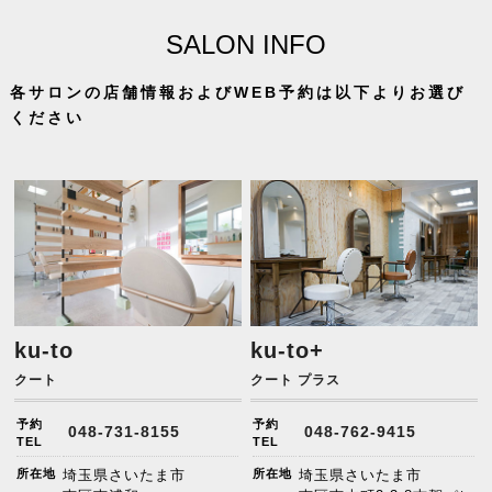
SALON INFO
各サロンの店舗情報およびWEB予約は以下よりお選び
ください
ku-to
ku-to+
クート
クート プラス
予約
予約
048-731-8155
048-762-9415
TEL
TEL
所在地
埼玉県さいたま市
所在地
埼玉県さいたま市