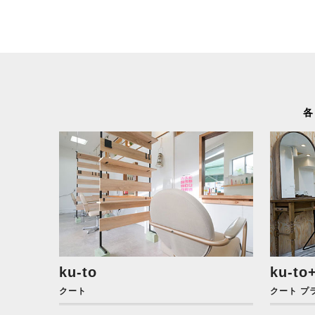
各
ku-to
ku-to
クート
クート プ