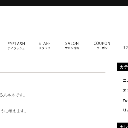
カ
ニ
オ
してる六本木です。
Yo
リ
ように考えます。
カ