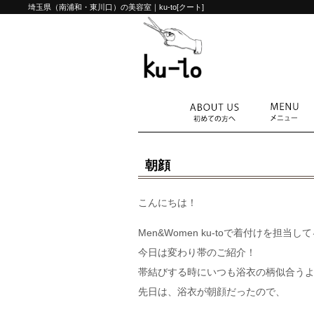
埼玉県（南浦和・東川口）の美容室｜ku-to[クート]
朝顔
こんにちは！
Men&Women ku-toで着付けを担当
今日は変わり帯のご紹介！
帯結びする時にいつも浴衣の柄似合う
先日は、浴衣が朝顔だったので、