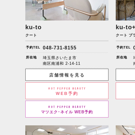
ku-to
ku-to
クート
クート プ
048-731-8155
予約TEL
予約TEL
所在地
埼玉県さいたま市
所在地
南区南浦和
2-14-11
店舗情報を見る
HOT PEPPER BEAUTY
WEB予約
HOT PEPPER BEAUTY
マツエク･ネイル WEB予約