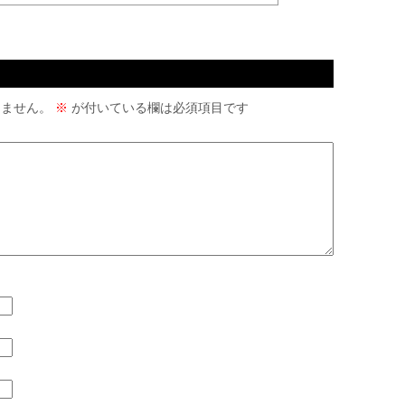
りません。
※
が付いている欄は必須項目です