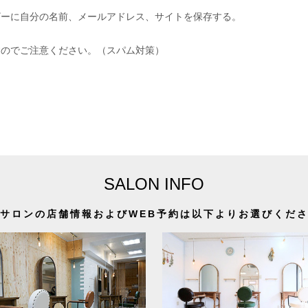
ザーに自分の名前、メールアドレス、サイトを保存する。
すのでご注意ください。（スパム対策）
SALON INFO
サロンの店舗情報およびWEB予約は以下よりお選びくだ