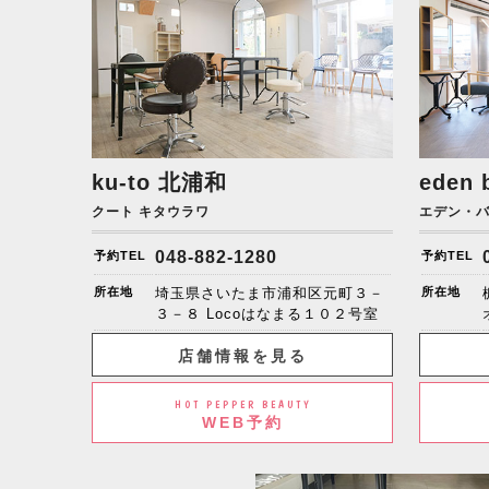
ku-to
北浦和
eden 
クート キタウラワ
エデン・
048-882-1280
予約TEL
予約TEL
所在地
埼玉県さいたま市浦和区元町３－
所在地
３－８ Locoはなまる１０２号室
店舗情報を見る
HOT PEPPER BEAUTY
WEB予約