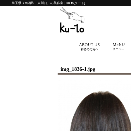
埼玉県（南浦和・東川口）の美容室｜ku-to[クート]
img_1836-1.jpg