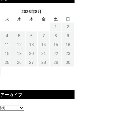
2026年8月
火
水
木
金
土
日
1
2
4
5
6
7
8
9
11
12
13
14
15
16
18
19
20
21
22
23
25
26
27
28
29
30
間アーカイブ