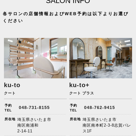
SALON INFO
各サロンの店舗情報およびWEB予約は以下よりお選び
ください
ku-to
ku-to+
クート
クート プラス
予約
予約
048-731-8155
048-762-9415
TEL
TEL
所在地
埼玉県さいたま市
所在地
埼玉県さいたま市
南区南浦和
南区南本町2-3-8志賀パレ
2-14-11
ス1F