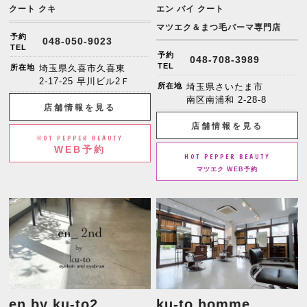
クート クキ
エン バイ クート
マツエク＆まつ毛パーマ専門店
予約
048-050-9023
TEL
予約
048-708-3989
TEL
所在地
埼玉県久喜市久喜東
2-17-25 早川ビル2Ｆ
所在地
埼玉県さいたま市
南区南浦和 2-28-8
店舗情報を見る
店舗情報を見る
HOT PEPPER BEAUTY
WEB予約
HOT PEPPER BEAUTY
マツエク WEB予約
en by ku-to2
ku-to homme