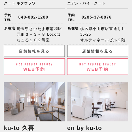
クート キタウラワ
エデン・バイ・クート
予約
予約
048-882-1280
0285-37-8876
TEL
TEL
所在地
埼玉県さいたま市浦和区
所在地
栃木県小山市駅東通り1-
元町３－３－８ Locoは
35-26
なまる１０２号室
オルディネールビル２階
店舗情報を見る
店舗情報を見る
HOT PEPPER BEAUTY
HOT PEPPER BEAUTY
WEB予約
WEB予約
ku-to 久喜
en by ku-to