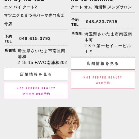
エン バイ クート2
クート オム
南浦和 メンズサロン
マツエク＆まつ毛パーマ専門店２
予約
048-633-7515
号店
TEL
所在地
埼玉県さいたま市南区南
予約
048-615-3793
本町
TEL
2-3-9 第一セイコービル
所在地
埼玉県さいたま市南区南
１Ｆ
浦和
2-18-15-FAVO南浦和202
店舗情報を見る
店舗情報を見る
HOT PEPPER BEAUTY
WEB予約
HOT PEPPER BEAUTY
マツエク WEB予約