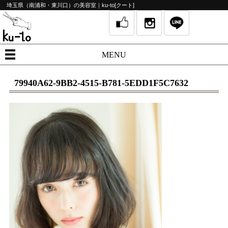
埼玉県（南浦和・東川口）の美容室｜ku-to[クート]
MENU
79940A62-9BB2-4515-B781-5EDD1F5C7632