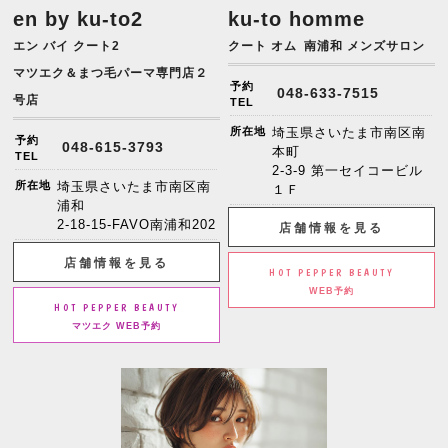
en by ku-to2
ku-to homme
エン バイ クート2
クート オム
南浦和 メンズサロン
マツエク＆まつ毛パーマ専門店２
予約
048-633-7515
号店
TEL
所在地
埼玉県さいたま市南区南
予約
048-615-3793
本町
TEL
2-3-9 第一セイコービル
所在地
埼玉県さいたま市南区南
１Ｆ
浦和
2-18-15-FAVO南浦和202
店舗情報を見る
店舗情報を見る
HOT PEPPER BEAUTY
WEB予約
HOT PEPPER BEAUTY
マツエク WEB予約