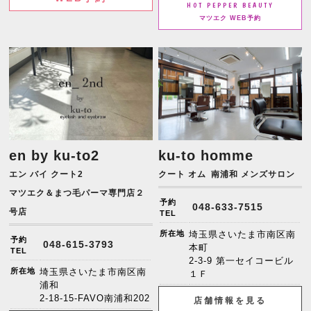
HOT PEPPER BEAUTY
マツエク WEB予約
en by ku-to2
ku-to homme
エン バイ クート2
クート オム
南浦和 メンズサロン
マツエク＆まつ毛パーマ専門店２
予約
048-633-7515
号店
TEL
所在地
埼玉県さいたま市南区南
予約
048-615-3793
本町
TEL
2-3-9 第一セイコービル
所在地
埼玉県さいたま市南区南
１Ｆ
浦和
2-18-15-FAVO南浦和202
店舗情報を見る