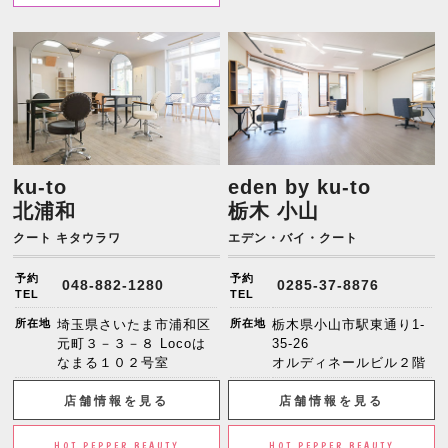
ku-to
eden by ku-to
北浦和
栃木 小山
クート キタウラワ
エデン・バイ・クート
予約
予約
048-882-1280
0285-37-8876
TEL
TEL
所在地
埼玉県さいたま市浦和区
所在地
栃木県小山市駅東通り1-
元町３－３－８ Locoは
35-26
なまる１０２号室
オルディネールビル２階
店舗情報を見る
店舗情報を見る
HOT PEPPER BEAUTY
HOT PEPPER BEAUTY