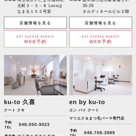
元町３－３－８ Locoは
35-26
なまる１０２号室
オルディネールビル２階
店舗情報を見る
店舗情報を見る
HOT PEPPER BEAUTY
HOT PEPPER BEAUTY
WEB予約
WEB予約
ku-to 久喜
en by ku-to
クート クキ
エン バイ クート
マツエク＆まつ毛パーマ専門店
予約
048-050-9023
TEL
予約
048-708-3989
TEL
所在地