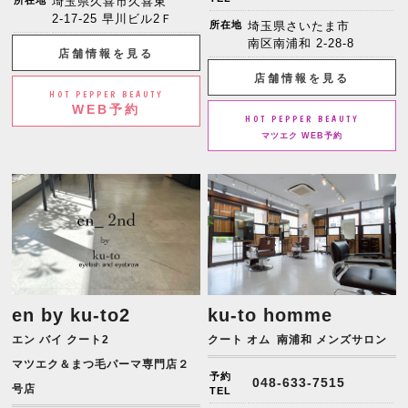
埼玉県久喜市久喜東
2-17-25 早川ビル2Ｆ
所在地
埼玉県さいたま市
南区南浦和 2-28-8
店舗情報を見る
店舗情報を見る
HOT PEPPER BEAUTY
WEB予約
HOT PEPPER BEAUTY
マツエク WEB予約
en by ku-to2
ku-to homme
エン バイ クート2
クート オム
南浦和 メンズサロン
マツエク＆まつ毛パーマ専門店２
予約
048-633-7515
号店
TEL