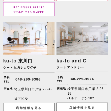
HOT PEPPER BEAUTY
マツエク･ネイル WEB予約
ku-to
ku-to and C
東川口
クート アンド シー
クート ヒガシカワグチ
予約
予約
048-229-3574
048-299-9386
TEL
TEL
所在地
埼玉県川口市戸塚 2-26-
所在地
埼玉県川口市戸塚２-24-
18
11
ベルアーデン102
日下ビル
店舗情報を見る
店舗情報を見る