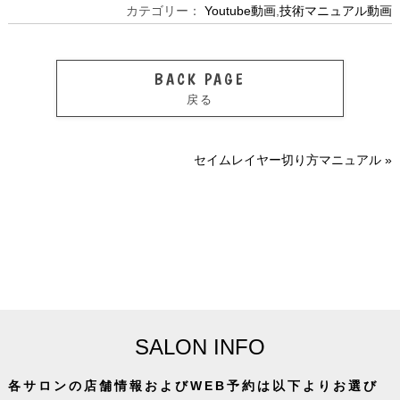
カテゴリー：
Youtube動画
,
技術マニュアル動画
BACK PAGE
戻る
セイムレイヤー切り方マニュアル
»
SALON INFO
各サロンの店舗情報およびWEB予約は以下よりお選び