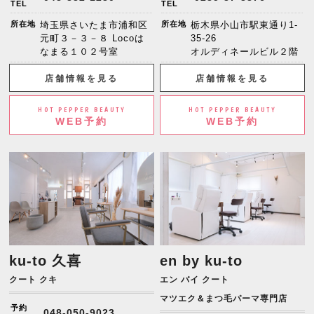
TEL
TEL
所在地
埼玉県さいたま市浦和区
所在地
栃木県小山市駅東通り1-
元町３－３－８ Locoは
35-26
なまる１０２号室
オルディネールビル２階
店舗情報を見る
店舗情報を見る
HOT PEPPER BEAUTY
HOT PEPPER BEAUTY
WEB予約
WEB予約
ku-to 久喜
en by ku-to
クート クキ
エン バイ クート
マツエク＆まつ毛パーマ専門店
予約
048-050-9023