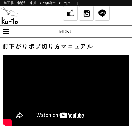
埼玉県（南浦和・東川口）の美容室｜ku-to[クート]
MENU
前下がりボブ切り方マニュアル