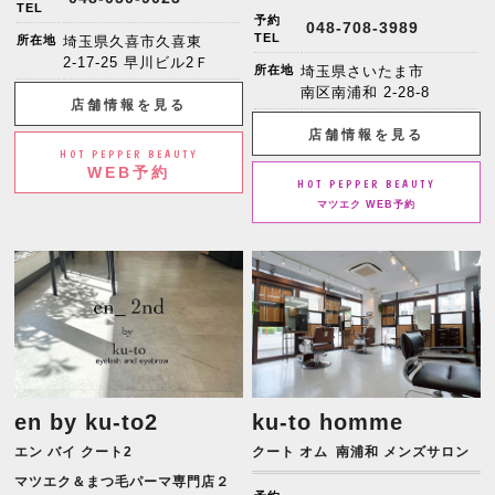
TEL
予約
048-708-3989
TEL
所在地
埼玉県久喜市久喜東
2-17-25 早川ビル2Ｆ
所在地
埼玉県さいたま市
南区南浦和 2-28-8
店舗情報を見る
店舗情報を見る
HOT PEPPER BEAUTY
WEB予約
HOT PEPPER BEAUTY
マツエク WEB予約
en by ku-to2
ku-to homme
エン バイ クート2
クート オム
南浦和 メンズサロン
マツエク＆まつ毛パーマ専門店２