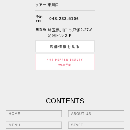
ソアー 東川口
予約
048-233-5106
TEL
所在地
埼玉県川口市戸塚2-27-6
足利ビル２Ｆ
店舗情報を見る
HOT PEPPER BEAUTY
WEB予約
CONTENTS
HOME
ABOUT US
MENU
STAFF