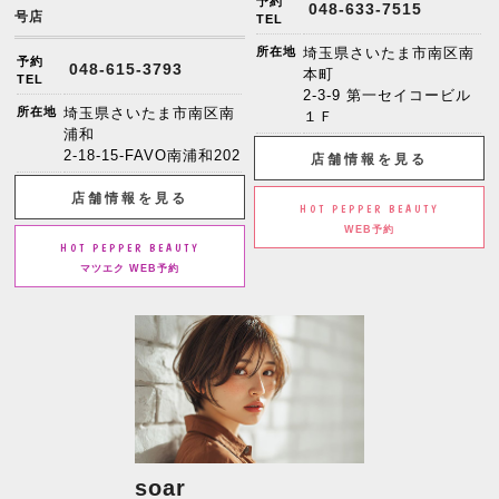
予約
048-633-7515
号店
TEL
所在地
埼玉県さいたま市南区南
予約
048-615-3793
本町
TEL
2-3-9 第一セイコービル
所在地
埼玉県さいたま市南区南
１Ｆ
浦和
2-18-15-FAVO南浦和202
店舗情報を見る
店舗情報を見る
HOT PEPPER BEAUTY
WEB予約
HOT PEPPER BEAUTY
マツエク WEB予約
soar