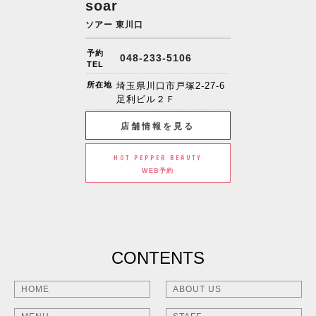
soar
ソアー 東川口
予約
048-233-5106
TEL
所在地
埼玉県川口市戸塚2-27-6
足利ビル２Ｆ
店舗情報を見る
HOT PEPPER BEAUTY
WEB予約
CONTENTS
HOME
ABOUT US