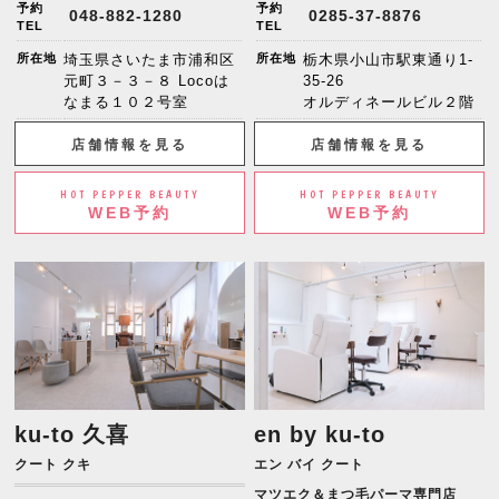
予約
予約
048-882-1280
0285-37-8876
TEL
TEL
所在地
埼玉県さいたま市浦和区
所在地
栃木県小山市駅東通り1-
元町３－３－８ Locoは
35-26
なまる１０２号室
オルディネールビル２階
店舗情報を見る
店舗情報を見る
HOT PEPPER BEAUTY
HOT PEPPER BEAUTY
WEB予約
WEB予約
ku-to 久喜
en by ku-to
クート クキ
エン バイ クート
マツエク＆まつ毛パーマ専門店