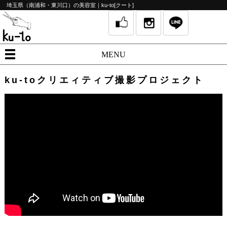
埼玉県（南浦和・東川口）の美容室｜ku-to[クート]
MENU
ku-toクリエィティブ撮影プロジェクト