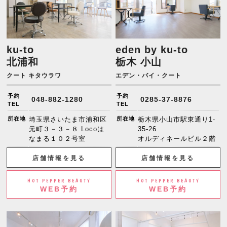
ku-to
eden by ku-to
北浦和
栃木 小山
クート キタウラワ
エデン・バイ・クート
予約
予約
048-882-1280
0285-37-8876
TEL
TEL
所在地
埼玉県さいたま市浦和区
所在地
栃木県小山市駅東通り1-
元町３－３－８ Locoは
35-26
なまる１０２号室
オルディネールビル２階
店舗情報を見る
店舗情報を見る
HOT PEPPER BEAUTY
HOT PEPPER BEAUTY
WEB予約
WEB予約