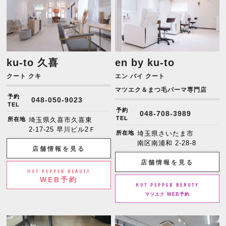
ku-to 久喜
en by ku-to
クート クキ
エン バイ クート
マツエク＆まつ毛パーマ専門店
予約
048-050-9023
TEL
予約
048-708-3989
TEL
所在地
埼玉県久喜市久喜東
2-17-25 早川ビル2Ｆ
所在地
埼玉県さいたま市
南区南浦和 2-28-8
店舗情報を見る
店舗情報を見る
HOT PEPPER BEAUTY
WEB予約
HOT PEPPER BEAUTY
マツエク WEB予約