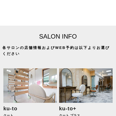
SALON INFO
各サロンの店舗情報およびWEB予約は以下よりお選び
ください
ku-to
ku-to+
クート
クート プラス