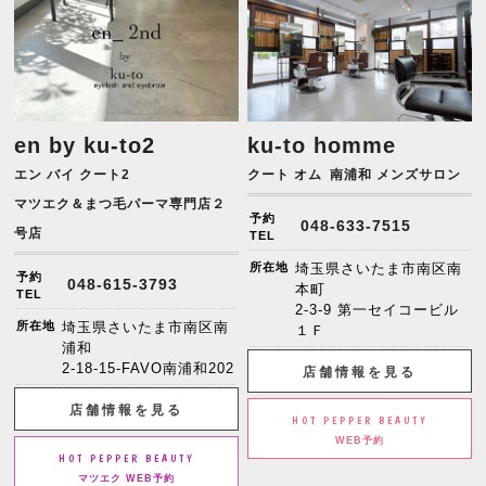
en by ku-to2
ku-to homme
エン バイ クート2
クート オム
南浦和 メンズサロン
マツエク＆まつ毛パーマ専門店２
予約
048-633-7515
号店
TEL
所在地
埼玉県さいたま市南区南
予約
048-615-3793
本町
TEL
2-3-9 第一セイコービル
所在地
埼玉県さいたま市南区南
１Ｆ
浦和
2-18-15-FAVO南浦和202
店舗情報を見る
店舗情報を見る
HOT PEPPER BEAUTY
WEB予約
HOT PEPPER BEAUTY
マツエク WEB予約