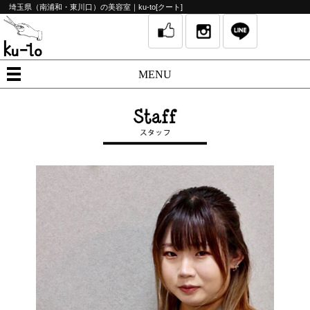
埼玉県（南浦和・東川口）の美容室｜ku-to[クート]
MENU