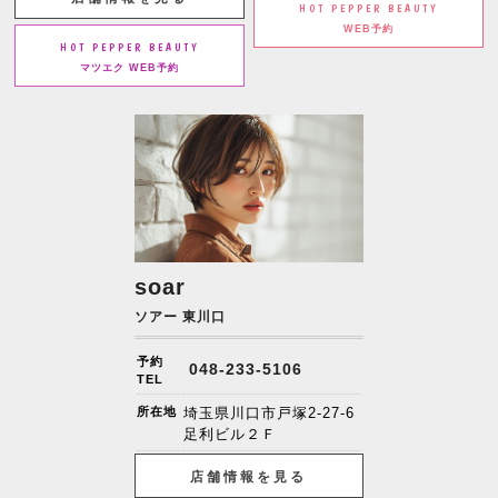
HOT PEPPER BEAUTY
WEB予約
HOT PEPPER BEAUTY
マツエク WEB予約
soar
ソアー 東川口
予約
048-233-5106
TEL
所在地
埼玉県川口市戸塚2-27-6
足利ビル２Ｆ
店舗情報を見る