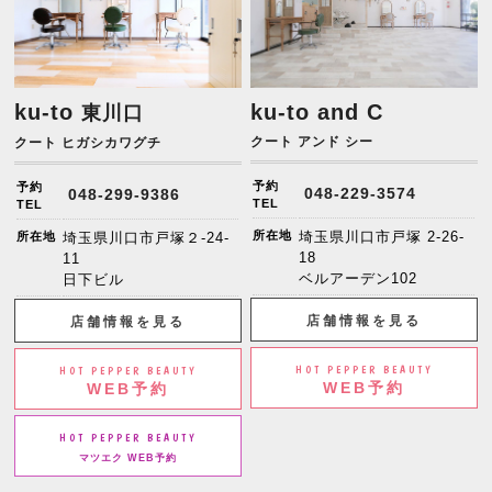
ku-to
ku-to and C
東川口
クート アンド シー
クート ヒガシカワグチ
予約
予約
048-229-3574
048-299-9386
TEL
TEL
所在地
埼玉県川口市戸塚 2-26-
所在地
埼玉県川口市戸塚２-24-
18
11
ベルアーデン102
日下ビル
店舗情報を見る
店舗情報を見る
HOT PEPPER BEAUTY
HOT PEPPER BEAUTY
WEB予約
WEB予約
HOT PEPPER BEAUTY
マツエク WEB予約