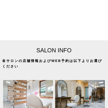
SALON INFO
各サロンの店舗情報およびWEB予約は以下よりお選び
ください