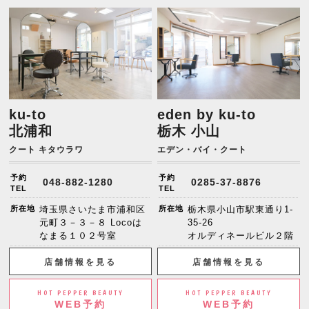
ku-to
eden by ku-to
北浦和
栃木 小山
クート キタウラワ
エデン・バイ・クート
予約
予約
048-882-1280
0285-37-8876
TEL
TEL
所在地
埼玉県さいたま市浦和区
所在地
栃木県小山市駅東通り1-
元町３－３－８ Locoは
35-26
なまる１０２号室
オルディネールビル２階
店舗情報を見る
店舗情報を見る
HOT PEPPER BEAUTY
HOT PEPPER BEAUTY
WEB予約
WEB予約