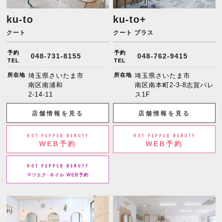
ku-to
ku-to+
クート
クート プラス
予約
予約
048-731-8155
048-762-9415
TEL
TEL
所在地
埼玉県さいたま市
所在地
埼玉県さいたま市
南区南浦和
南区南本町2-3-8志賀パレ
2-14-11
ス1F
店舗情報を見る
店舗情報を見る
HOT PEPPER BEAUTY
HOT PEPPER BEAUTY
WEB予約
WEB予約
HOT PEPPER BEAUTY
マツエク･ネイル WEB予約