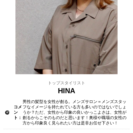
トップスタイリスト
HINA
男性の髪型を女性が創る。メンズサロン＝メンズスタッ
コメ
フなイメージを持たれている方も多いのではないでしょ
ン
うか？ただ、女性から印象の良いかっこよさは、女性が
ト：
創るからこそのものだと思います！奥様や職場の女性の
方から印象良く見られたい方は是非お任せ下さい！