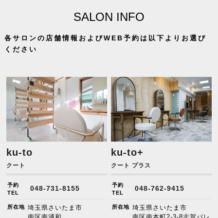
SALON INFO
各サロンの店舗情報およびWEB予約は以下よりお選び
ください
ku-to
ku-to+
クート
クート プラス
予約
予約
048-731-8155
048-762-9415
TEL
TEL
所在地
埼玉県さいたま市
所在地
埼玉県さいたま市
南区南浦和
南区南本町2-3-8志賀パレ