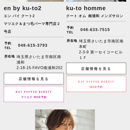
en by ku-to2
ku-to homme
エン バイ クート2
クート オム
南浦和 メンズサロン
マツエク＆まつ毛パーマ専門店２
予約
048-633-7515
号店
TEL
所在地
埼玉県さいたま市南区南
予約
048-615-3793
本町
TEL
2-3-9 第一セイコービル
所在地
埼玉県さいたま市南区南
１Ｆ
浦和
2-18-15-FAVO南浦和202
店舗情報を見る
店舗情報を見る
HOT PEPPER BEAUTY
WEB予約
HOT PEPPER BEAUTY
マツエク WEB予約