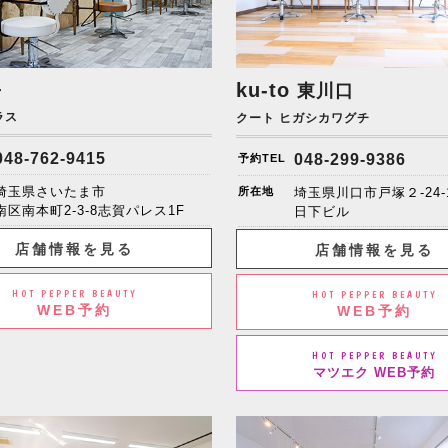
+
ku-to
東川口
ラス
クート ヒガシカワグチ
048-762-9415
048-299-9386
予約TEL
埼玉県さいたま市
所在地
埼玉県川口市戸塚２-24-
南区南本町2-3-8志賀パレス1F
日下ビル
店舗情報を見る
店舗情報を見る
HOT PEPPER BEAUTY
HOT PEPPER BEAUTY
WEB予約
WEB予約
HOT PEPPER BEAUTY
マツエク WEB予約