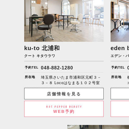
ku-to
北浦和
eden 
クート キタウラワ
エデン・
048-882-1280
予約TEL
予約TEL
所在地
埼玉県さいたま市浦和区元町３－
所在地
３－８ Locoはなまる１０２号室
店舗情報を見る
HOT PEPPER BEAUTY
WEB予約