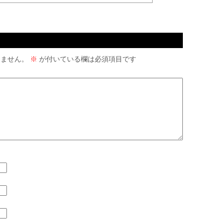
りません。
※
が付いている欄は必須項目です