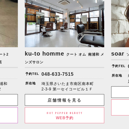
ku-to homme
soar
ート2
クート オム
南浦和 メ
店
ンズサロン
予約TEL
048-633-7515
予約TEL
所在地
浦和
所在地
埼玉県さいたま市南区南本町
2
2-3-9 第一セイコービル１Ｆ
店舗情報を見る
HOT PEPPER BEAUTY
WEB予約