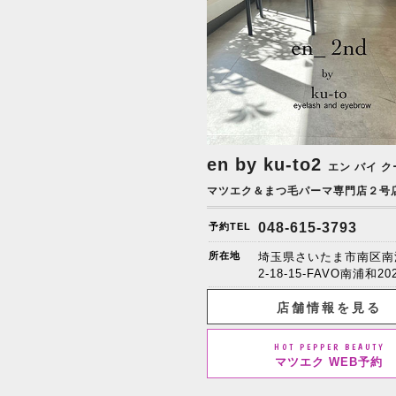
en by ku-to2
エン バイ ク
マツエク＆まつ毛パーマ専門店２号
048-615-3793
予約TEL
所在地
埼玉県さいたま市南区南
2-18-15-FAVO南浦和20
店舗情報を見る
HOT PEPPER BEAUTY
マツエク WEB予約