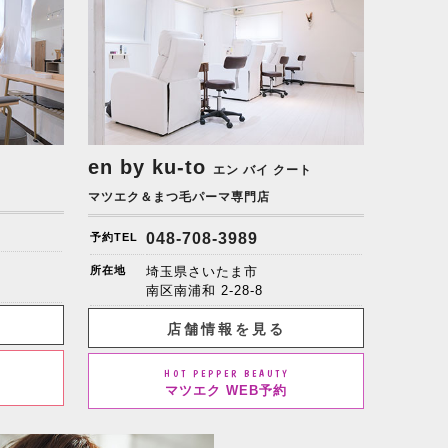
en by ku-to
エン バイ クート
マツエク＆まつ毛パーマ専門店
048-708-3989
予約TEL
所在地
埼玉県さいたま市
南区南浦和 2-28-8
店舗情報を見る
HOT PEPPER BEAUTY
マツエク WEB予約