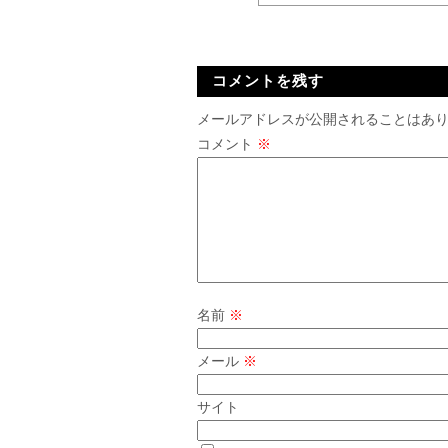
コメントを残す
メールアドレスが公開されることはあ
コメント
※
名前
※
メール
※
サイト