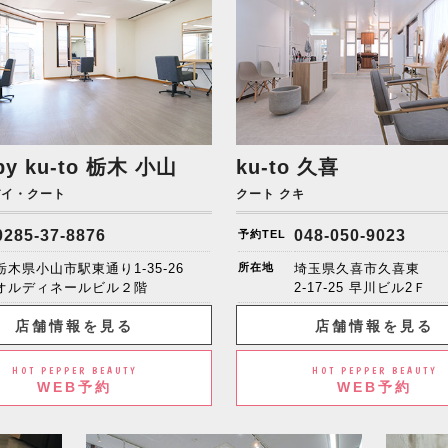
by ku-to
栃木 小山
ku-to 久喜
バイ・クート
クート クキ
0285-37-8876
048-050-9023
予約TEL
栃木県小山市駅東通り1-35-26
所在地
埼玉県久喜市久喜東
オルディネールビル２階
2-17-25 早川ビル2Ｆ
店舗情報を見る
店舗情報を見る
HOT PEPPER BEAUTY
HOT PEPPER BEAUTY
WEB予約
WEB予約