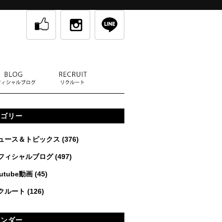
テゴリー
ュース＆トピックス
(376)
フィシャルブログ
(497)
utube動画
(45)
クルート
(126)
レンダー