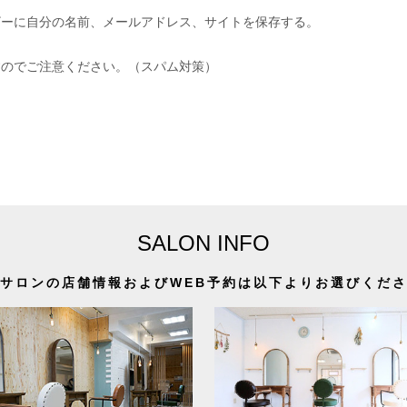
ザーに自分の名前、メールアドレス、サイトを保存する。
すのでご注意ください。（スパム対策）
SALON INFO
サロンの店舗情報およびWEB予約は以下よりお選びくだ