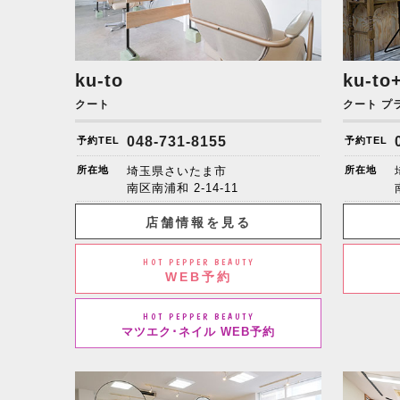
ku-to
ku-to
クート
クート プ
048-731-8155
予約TEL
予約TEL
所在地
埼玉県さいたま市
所在地
南区南浦和
2-14-11
店舗情報を見る
HOT PEPPER BEAUTY
WEB予約
HOT PEPPER BEAUTY
マツエク･ネイル WEB予約