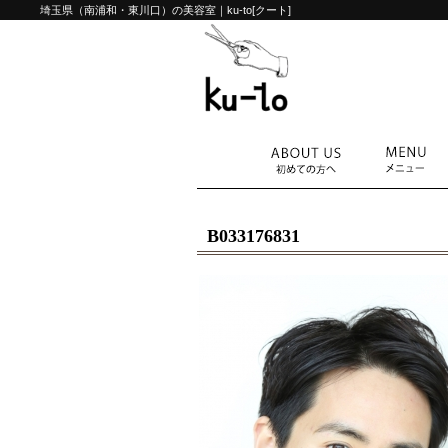
埼玉県（南浦和・東川口）の美容室｜ku-to[クート]
B033176831