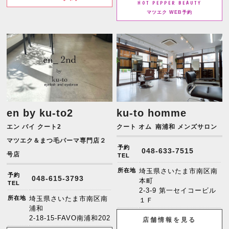
HOT PEPPER BEAUTY
マツエク WEB予約
en by ku-to2
ku-to homme
エン バイ クート2
クート オム
南浦和 メンズサロン
マツエク＆まつ毛パーマ専門店２
予約
048-633-7515
号店
TEL
所在地
埼玉県さいたま市南区南
予約
048-615-3793
本町
TEL
2-3-9 第一セイコービル
所在地
埼玉県さいたま市南区南
１Ｆ
浦和
2-18-15-FAVO南浦和202
店舗情報を見る