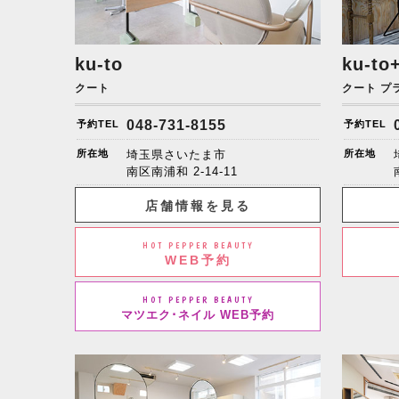
ku-to
ku-to
クート
クート プ
048-731-8155
予約TEL
予約TEL
所在地
埼玉県さいたま市
所在地
南区南浦和
2-14-11
店舗情報を見る
HOT PEPPER BEAUTY
WEB予約
HOT PEPPER BEAUTY
マツエク･ネイル WEB予約