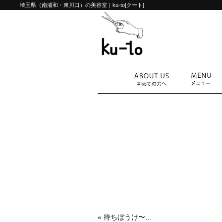
埼玉県（南浦和・東川口）の美容室｜ku-to[クート]
«
待ちぼうけ〜…