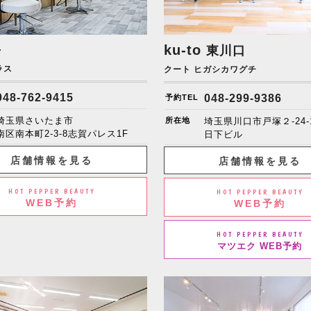
+
ku-to
東川口
ラス
クート ヒガシカワグチ
048-762-9415
048-299-9386
予約TEL
埼玉県さいたま市
所在地
埼玉県川口市戸塚２-24-
南区南本町2-3-8志賀パレス1F
日下ビル
店舗情報を見る
店舗情報を見る
HOT PEPPER BEAUTY
HOT PEPPER BEAUTY
WEB予約
WEB予約
HOT PEPPER BEAUTY
マツエク WEB予約