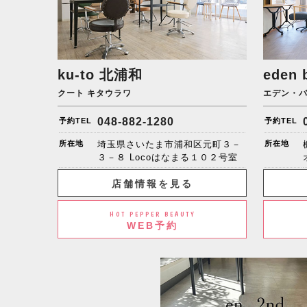
ku-to
北浦和
eden 
クート キタウラワ
エデン・
048-882-1280
予約TEL
予約TEL
所在地
埼玉県さいたま市浦和区元町３－
所在地
３－８ Locoはなまる１０２号室
店舗情報を見る
HOT PEPPER BEAUTY
WEB予約