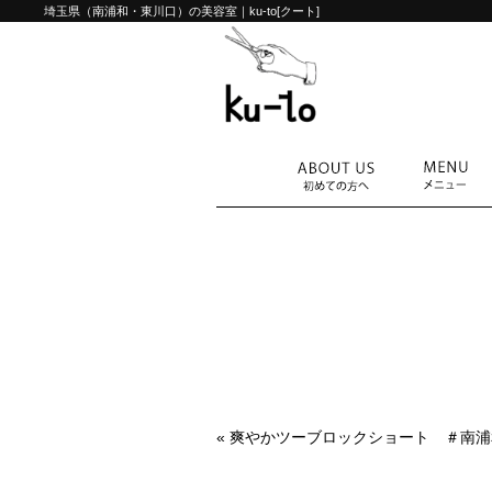
埼玉県（南浦和・東川口）の美容室｜ku-to[クート]
«
爽やかツーブロックショート ＃南浦和