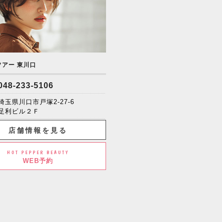
ソアー 東川口
048-233-5106
埼玉県川口市戸塚2-27-6
足利ビル２Ｆ
店舗情報を見る
HOT PEPPER BEAUTY
WEB予約