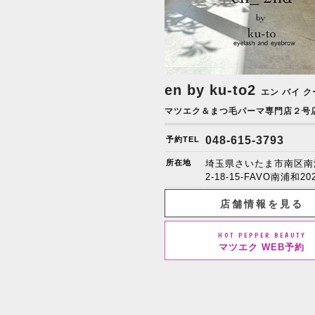
en by ku-to2
エン バイ ク
マツエク＆まつ毛パーマ専門店２号
048-615-3793
予約TEL
所在地
埼玉県さいたま市南区南
2-18-15-FAVO南浦和20
店舗情報を見る
HOT PEPPER BEAUTY
マツエク WEB予約