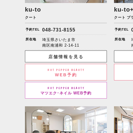
ku-to
ku-to
クート
クート プ
048-731-8155
予約TEL
予約TEL
所在地
埼玉県さいたま市
所在地
南区南浦和
2-14-11
店舗情報を見る
HOT PEPPER BEAUTY
WEB予約
HOT PEPPER BEAUTY
マツエク･ネイル WEB予約