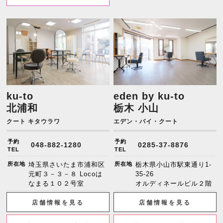
ku-to
eden by ku-to
北浦和
栃木 小山
クート キタウラワ
エデン・バイ・クート
予約
予約
048-882-1280
0285-37-8876
TEL
TEL
所在地
埼玉県さいたま市浦和区
所在地
栃木県小山市駅東通り1-
元町３－３－８ Locoは
35-26
なまる１０２号室
オルディネールビル２階
店舗情報を見る
店舗情報を見る