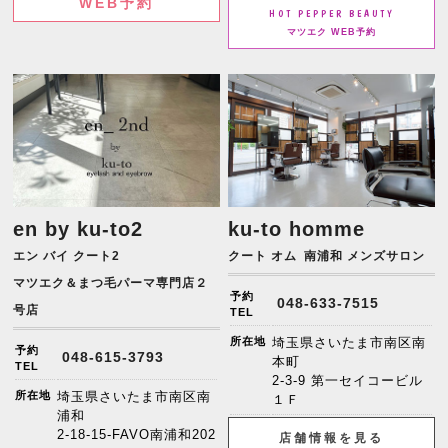
WEB予約
HOT PEPPER BEAUTY
マツエク WEB予約
en by ku-to2
ku-to homme
エン バイ クート2
クート オム
南浦和 メンズサロン
マツエク＆まつ毛パーマ専門店２
予約
048-633-7515
号店
TEL
所在地
埼玉県さいたま市南区南
予約
048-615-3793
本町
TEL
2-3-9 第一セイコービル
所在地
埼玉県さいたま市南区南
１Ｆ
浦和
2-18-15-FAVO南浦和202
店舗情報を見る