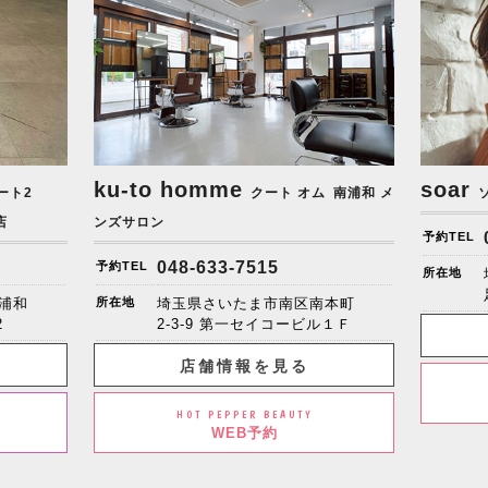
ku-to homme
soar
ート2
クート オム
南浦和 メ
店
ンズサロン
予約TEL
048-633-7515
予約TEL
所在地
浦和
所在地
埼玉県さいたま市南区南本町
2
2-3-9 第一セイコービル１Ｆ
店舗情報を見る
HOT PEPPER BEAUTY
WEB予約