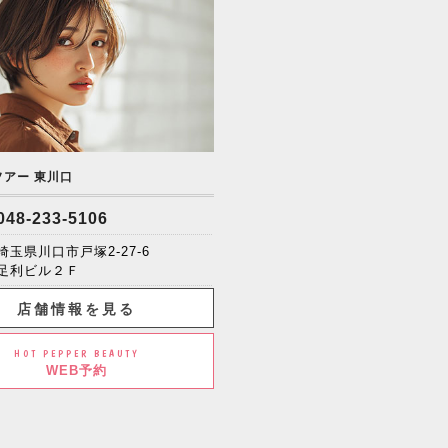
ソアー 東川口
048-233-5106
埼玉県川口市戸塚2-27-6
足利ビル２Ｆ
店舗情報を見る
HOT PEPPER BEAUTY
WEB予約