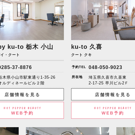
by ku-to
栃木 小山
ku-to 久喜
バイ・クート
クート クキ
0285-37-8876
048-050-9023
予約TEL
栃木県小山市駅東通り1-35-26
所在地
埼玉県久喜市久喜東
オルディネールビル２階
2-17-25 早川ビル2Ｆ
店舗情報を見る
店舗情報を見る
HOT PEPPER BEAUTY
HOT PEPPER BEAUTY
WEB予約
WEB予約