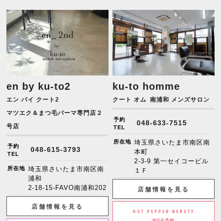
en by ku-to2
ku-to homme
エン バイ クート2
クート オム
南浦和 メンズサロン
マツエク＆まつ毛パーマ専門店２
予約
048-633-7515
号店
TEL
所在地
埼玉県さいたま市南区南
予約
048-615-3793
本町
TEL
2-3-9 第一セイコービル
所在地
埼玉県さいたま市南区南
１Ｆ
浦和
2-18-15-FAVO南浦和202
店舗情報を見る
店舗情報を見る
HOT PEPPER BEAUTY
WEB予約