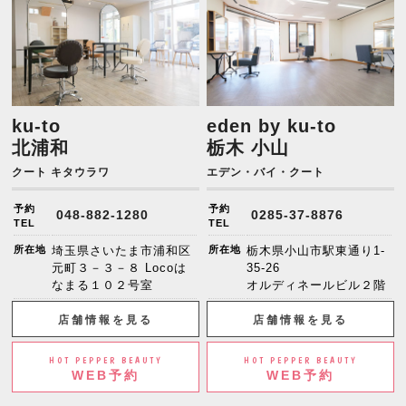
ku-to
eden by ku-to
北浦和
栃木 小山
クート キタウラワ
エデン・バイ・クート
予約
予約
048-882-1280
0285-37-8876
TEL
TEL
所在地
埼玉県さいたま市浦和区
所在地
栃木県小山市駅東通り1-
元町３－３－８ Locoは
35-26
なまる１０２号室
オルディネールビル２階
店舗情報を見る
店舗情報を見る
HOT PEPPER BEAUTY
HOT PEPPER BEAUTY
WEB予約
WEB予約