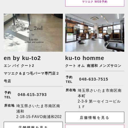
マツエク WEB予約
en by ku-to2
ku-to homme
エン バイ クート2
クート オム
南浦和 メンズサロン
マツエク＆まつ毛パーマ専門店２
予約
048-633-7515
号店
TEL
所在地
埼玉県さいたま市南区南
予約
048-615-3793
本町
TEL
2-3-9 第一セイコービル
所在地
埼玉県さいたま市南区南
１Ｆ
浦和
2-18-15-FAVO南浦和202
店舗情報を見る
店舗情報を見る