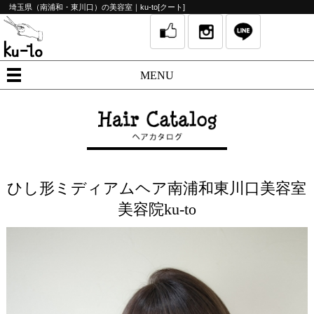
埼玉県（南浦和・東川口）の美容室｜ku-to[クート]
MENU
ひし形ミディアムヘア南浦和東川口美容室
美容院ku-to