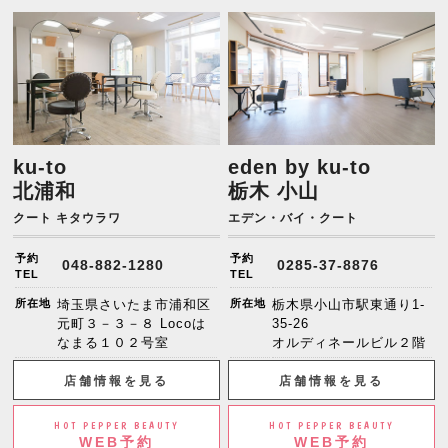
ku-to
eden by ku-to
北浦和
栃木 小山
クート キタウラワ
エデン・バイ・クート
予約
予約
048-882-1280
0285-37-8876
TEL
TEL
所在地
埼玉県さいたま市浦和区
所在地
栃木県小山市駅東通り1-
元町３－３－８ Locoは
35-26
なまる１０２号室
オルディネールビル２階
店舗情報を見る
店舗情報を見る
HOT PEPPER BEAUTY
HOT PEPPER BEAUTY
WEB予約
WEB予約