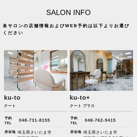
SALON INFO
各サロンの店舗情報およびWEB予約は以下よりお選び
ください
ku-to
ku-to+
クート
クート プラス
予約
予約
048-731-8155
048-762-9415
TEL
TEL
所在地
埼玉県さいたま市
所在地
埼玉県さいたま市