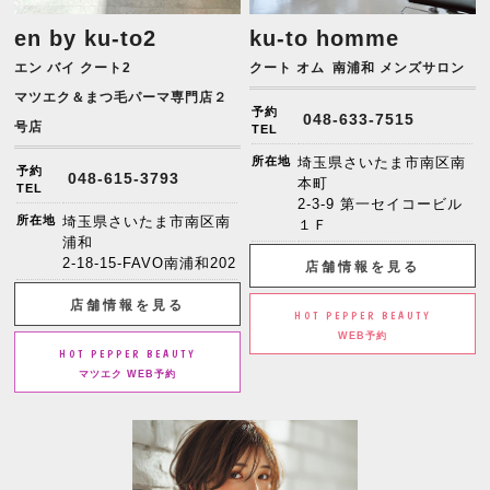
en by ku-to2
ku-to homme
エン バイ クート2
クート オム
南浦和 メンズサロン
マツエク＆まつ毛パーマ専門店２
予約
048-633-7515
号店
TEL
所在地
埼玉県さいたま市南区南
予約
048-615-3793
本町
TEL
2-3-9 第一セイコービル
所在地
埼玉県さいたま市南区南
１Ｆ
浦和
2-18-15-FAVO南浦和202
店舗情報を見る
店舗情報を見る
HOT PEPPER BEAUTY
WEB予約
HOT PEPPER BEAUTY
マツエク WEB予約