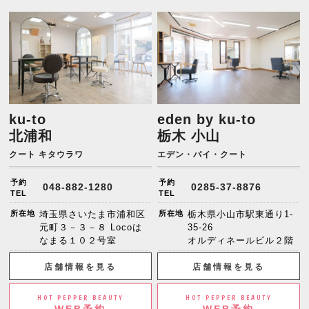
ku-to
eden by ku-to
北浦和
栃木 小山
クート キタウラワ
エデン・バイ・クート
予約
予約
048-882-1280
0285-37-8876
TEL
TEL
所在地
埼玉県さいたま市浦和区
所在地
栃木県小山市駅東通り1-
元町３－３－８ Locoは
35-26
なまる１０２号室
オルディネールビル２階
店舗情報を見る
店舗情報を見る
HOT PEPPER BEAUTY
HOT PEPPER BEAUTY
WEB予約
WEB予約