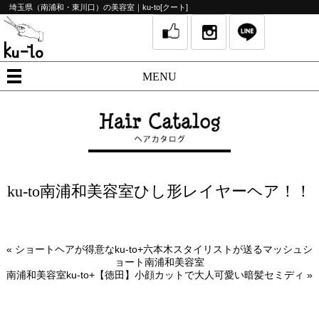
埼玉県（南浦和・東川口）の美容室｜ku-to[クート]
MENU
ku-to南浦和美容室ひし形レイヤーヘア！！
«
ショートヘアが得意なku-to+六本木スタイリストが送るマッシュシ
ョート南浦和美容室
南浦和美容室ku-to+【徳田】小顔カットで大人可愛い暗髪セミディ
»