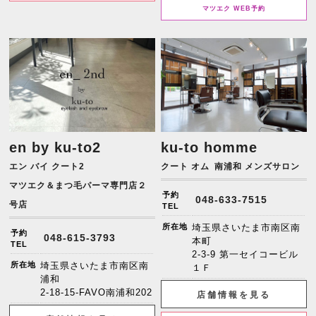
マツエク WEB予約
en by ku-to2
ku-to homme
エン バイ クート2
クート オム
南浦和 メンズサロン
マツエク＆まつ毛パーマ専門店２
予約
048-633-7515
号店
TEL
所在地
埼玉県さいたま市南区南
予約
048-615-3793
本町
TEL
2-3-9 第一セイコービル
所在地
埼玉県さいたま市南区南
１Ｆ
浦和
2-18-15-FAVO南浦和202
店舗情報を見る