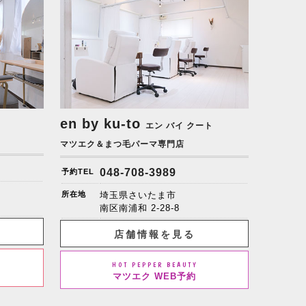
en by ku-to
エン バイ クート
マツエク＆まつ毛パーマ専門店
048-708-3989
予約TEL
所在地
埼玉県さいたま市
南区南浦和 2-28-8
店舗情報を見る
HOT PEPPER BEAUTY
マツエク WEB予約