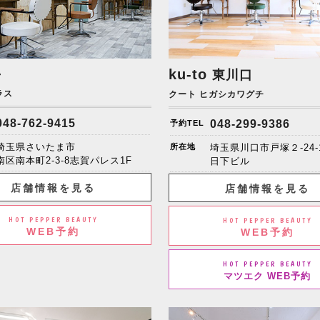
+
ku-to
東川口
ラス
クート ヒガシカワグチ
048-762-9415
048-299-9386
予約TEL
埼玉県さいたま市
所在地
埼玉県川口市戸塚２-24-
南区南本町2-3-8志賀パレス1F
日下ビル
店舗情報を見る
店舗情報を見る
HOT PEPPER BEAUTY
HOT PEPPER BEAUTY
WEB予約
WEB予約
HOT PEPPER BEAUTY
マツエク WEB予約