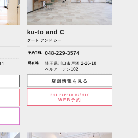
ku-to and C
クート アンド シー
048-229-3574
予約TEL
所在地
埼玉県川口市戸塚 2-26-18
11
ベルアーデン102
店舗情報を見る
HOT PEPPER BEAUTY
WEB予約